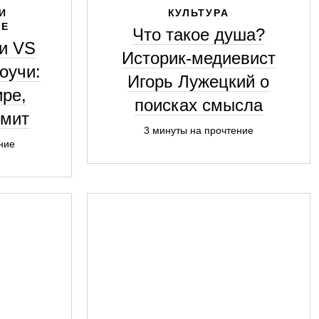
И
КУЛЬТУРА
ИЕ
Что такое душа?
и VS
Историк-медиевист
оучи:
Игорь Лужецкий о
ире,
поисках смысла
рмит
3 минуты на прочтение
ние