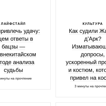
ЛАЙФСТАЙЛ
КУЛЬТУРА
привлечь удачу:
Как судили Ж
ем ответы в
д’Арк?
бацзы —
Изматываю
внекитайском
допросы,
тоде анализа
ускоренный пр
судьбы
и костюм, кот
привел на ко
минуты на прочтение
3 минуты на прочте