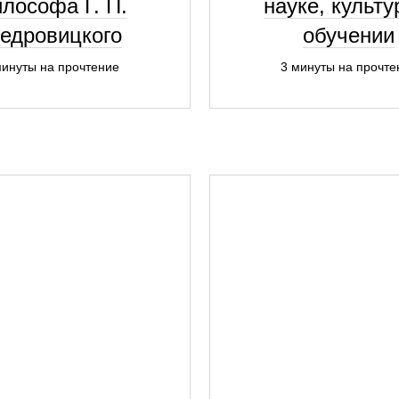
лософа Г. П.
науке, культу
едровицкого
обучении
минуты на прочтение
3 минуты на прочте