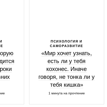
И
ПСИХОЛОГИЯ И
ИЕ
САМОРАЗВИТИЕ
торую
«Мир хочет узнать,
дится
есть ли у тебя
Уроки
кохонес. Иначе
вних
говоря, не тонка ли у
тебя кишка»
ние
1 минута на прочтение