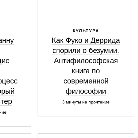
КУЛЬТУРА
анну
Как Фуко и Деррида
спорили о безумии.
щие
Антифилософская
книга по
оцесс
современной
орый
философии
стер
3 минуты на прочтение
ние