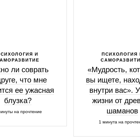
ПСИХОЛОГИЯ И
ПСИХОЛОГИЯ 
АМОРАЗВИТИЕ
САМОРАЗВИТ
но ли соврать
«Мудрость, ко
руге, что мне
вы ищете, нахо
ится ее ужасная
внутри вас». 
блузка?
жизни от дре
шаманов
минуты на прочтение
1 минута на прочте