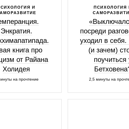
ПСИХОЛОГИЯ И
ПСИХОЛОГИЯ 
АМОРАЗВИТИЕ
САМОРАЗВИТ
емперанция.
«Выключалс
Энкратия.
посреди разгов
химапатипада.
уходил в себя.
вая книга про
(и зачем) ст
цизм от Райана
поучиться 
Холидея
Бетховена
минуты на прочтение
2,5 минуты на прочт