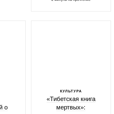
КУЛЬТУРА
«Тибетская книга
й о
мертвых»: