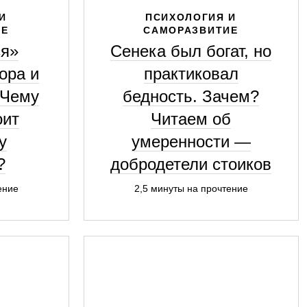
И
ПСИХОЛОГИЯ И
ИЕ
САМОРАЗВИТИЕ
я»
Сенека был богат, но
ора и
практиковал
 Чему
бедность. Зачем?
оит
Читаем об
у
умеренности —
?
добродетели стоиков
ение
2,5 минуты на прочтение