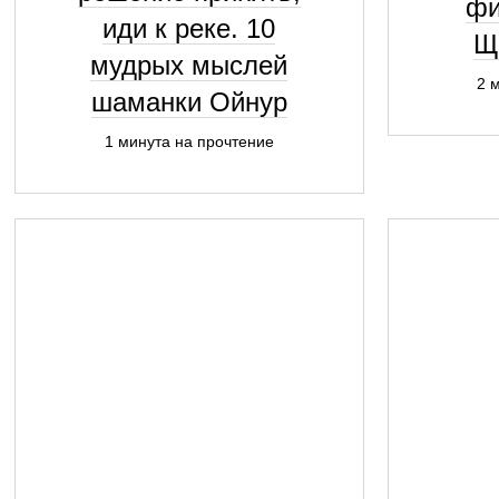
фи
иди к реке. 10
Щ
мудрых мыслей
2 
шаманки Ойнур
1 минута на прочтение