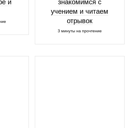
ре и
знакомимся с
учением и читаем
отрывок
ние
3 минуты на прочтение