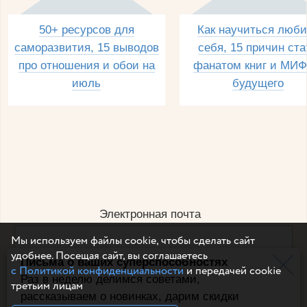
50+ ресурсов для
Как научиться люби
саморазвития, 15 выводов
себя, 15 причин ста
про отношения и обои на
фанатом книг и МИФ
июль
будущего
Электронная почта
Мы используем файлы cookie, чтобы сделать сайт
удобнее. Посещая сайт, вы соглашаетесь
Письма о ваших суперспособностях
Например, dulsineya@gmail.com
с Политикой конфиденциальности
и передачей cookie
Без спама и смс
Раз в неделю делимся советами,
третьим лицам
рассказываем о новинках, дарим скидки
Подписаться