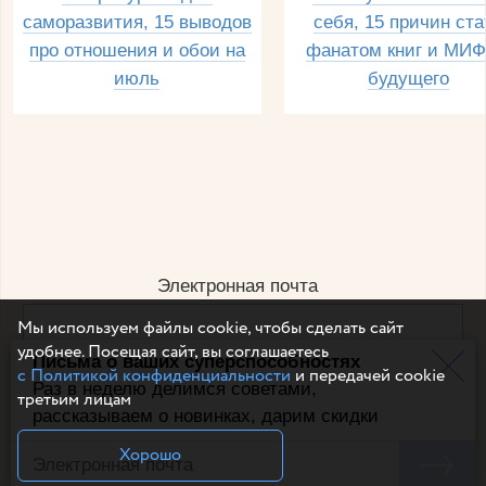
саморазвития, 15 выводов
себя, 15 причин ста
про отношения и обои на
фанатом книг и МИФ
июль
будущего
Электронная почта
Мы используем файлы cookie, чтобы сделать сайт
удобнее. Посещая сайт, вы соглашаетесь
Письма о ваших суперспособностях
Например, dulsineya@gmail.com
с Политикой конфиденциальности
и передачей cookie
Без спама и смс
Раз в неделю делимся советами,
третьим лицам
рассказываем о новинках, дарим скидки
Подписаться
Хорошо