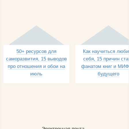
50+ ресурсов для
Как научиться люби
саморазвития, 15 выводов
себя, 15 причин ста
про отношения и обои на
фанатом книг и МИФ
июль
будущего
Электронная почта