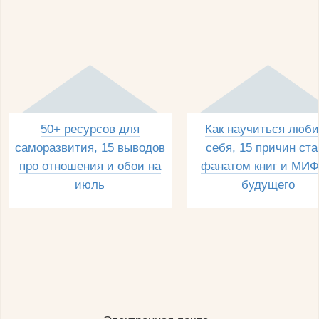
50+ ресурсов для
Как научиться люби
саморазвития, 15 выводов
себя, 15 причин ста
про отношения и обои на
фанатом книг и МИФ
июль
будущего