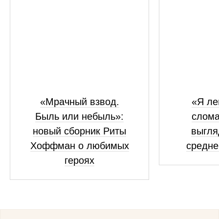
«Мрачный взвод.
«Я ле
Быль или небыль»:
слома
новый сборник Риты
выгля
Хоффман о любимых
средне
героях