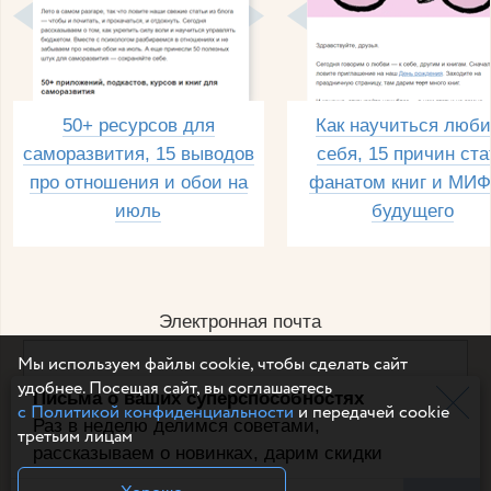
50+ ресурсов для
Как научиться люби
саморазвития, 15 выводов
себя, 15 причин ста
про отношения и обои на
фанатом книг и МИФ
июль
будущего
Электронная почта
Мы используем файлы cookie, чтобы сделать сайт
удобнее. Посещая сайт, вы соглашаетесь
Письма о ваших суперспособностях
Например, dulsineya@gmail.com
с Политикой конфиденциальности
и передачей cookie
Без спама и смс
Раз в неделю делимся советами,
третьим лицам
рассказываем о новинках, дарим скидки
Подписаться