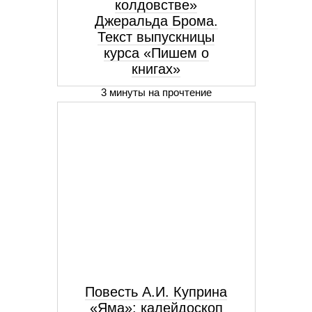
колдовстве»
Джеральда Брома.
Текст выпускницы
курса «Пишем о
книгах»
3 минуты на прочтение
Повесть А.И. Куприна
«Яма»: калейдоскоп