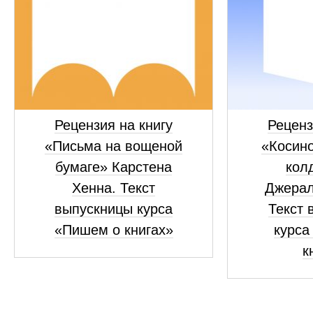
Рецензия на книгу
Реценз
«Письма на вощеной
«Косино
бумаге» Карстена
кол
Хенна. Текст
Джерал
выпускницы курса
Текст 
«Пишем о книгах»
курса
к