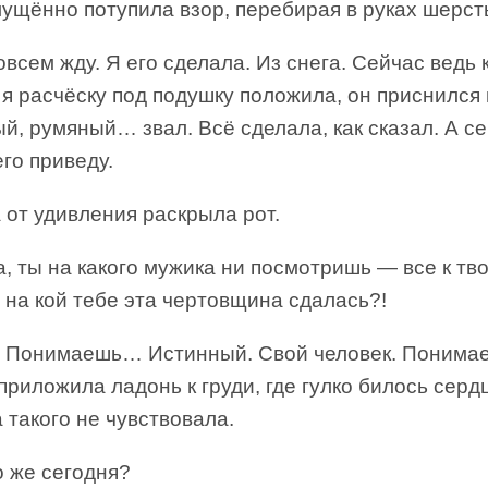
ущённо потупила взор, перебирая в руках шерст
всем жду. Я его сделала. Из снега. Сейчас ведь 
я расчёску под подушку положила, он приснился 
й, румяный… звал. Всё сделала, как сказал. А с
го приведу.
 от удивления раскрыла рот.
, ты на какого мужика ни посмотришь — все к тв
 на кой тебе эта чертовщина сдалась?!
Понимаешь… Истинный. Свой человек. Понима
риложила ладонь к груди, где гулко билось серд
 такого не чувствовала.
о же сегодня?