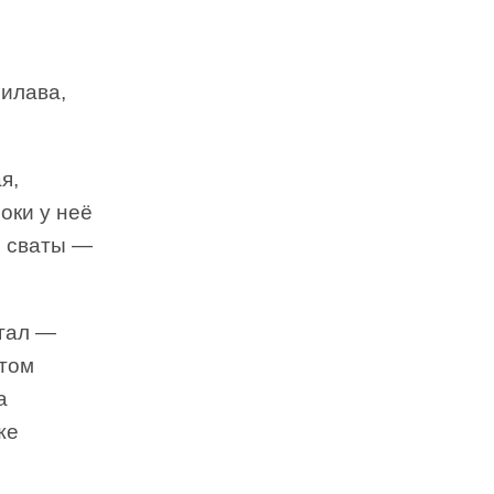
Милава,
я,
локи у неё
и сваты —
егал —
отом
а
же