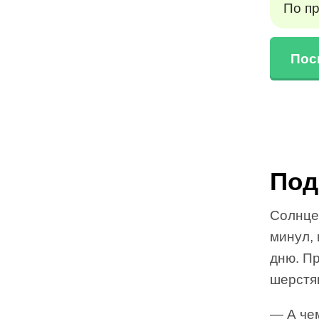
По п
Пос
Под
Солнце
минул,
дню. Пр
шерстя
— А чем