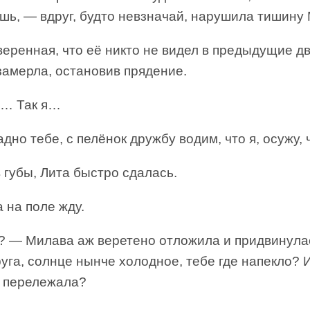
шь, — вдруг, будто невзначай, нарушила тишину
веренная, что её никто не видел в предыдущие дв
замерла, остановив прядение.
я… Так я…
дно тебе, с пелёнок дружбу водим, что я, осужу, 
губы, Лита быстро сдалась.
 на поле жду.
? — Милава аж веретено отложила и придвинула
уга, солнце нынче холодное, тебе где напекло? 
и перележала?