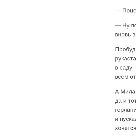
— Поцел
— Ну п
вновь в
Пробуди
рукаста
в саду 
всем о
А Мила
да и то
горлани
и пуска
хочетс