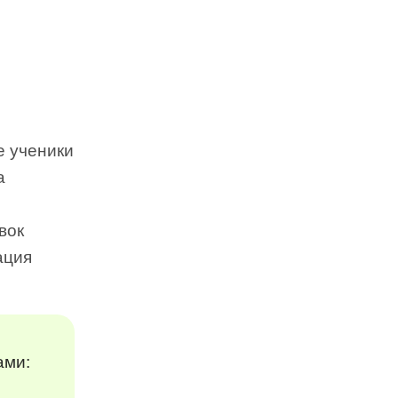
де ученики
а
вок
ация
ами: