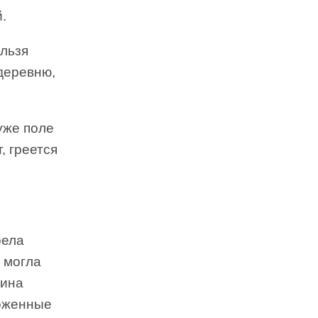
.
ельзя
 деревню,
уже поле
, греется
рела
, могла
жина
ложенные