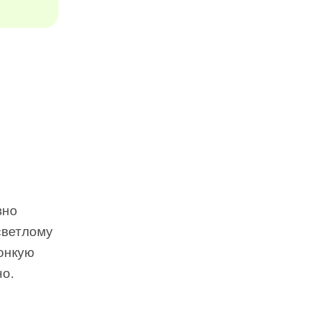
вно
светлому
тонкую
но.