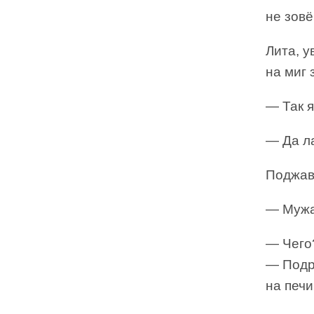
не зовё
Лита, у
на миг 
— Так 
— Да ла
Поджав 
— Мужа
— Чего
— Подр
на печ