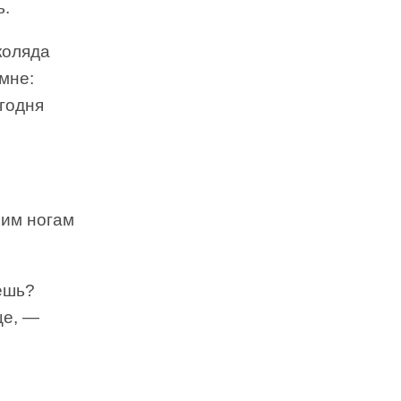
ь.
коляда
мне:
егодня
оим ногам
ешь?
це, —