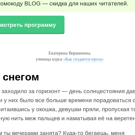
ромокоду BLOG — скидка для наших читателей.
мотреть программу
Екатерина Вершинина,
ученица курса
«Как создается проза»
 снегом
 заходило за горизонт — день солнцестояния да
 и у них было все больше времени порадоваться 
итаившись у окошка, девушки пряли, пропуская 
ную нить меж пальцев и наматывая её на верете
 ты вечерами занята? Куда-то бегаешь, меня