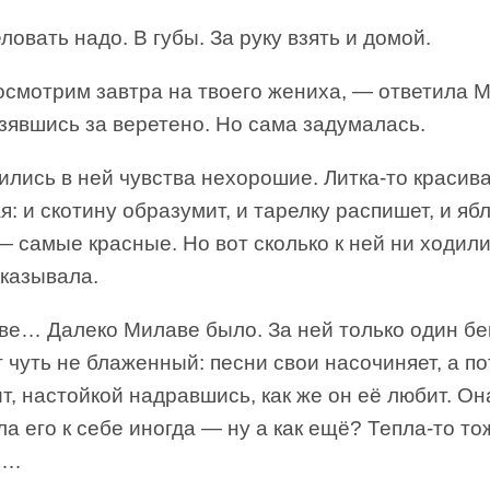
овать надо. В губы. За руку взять и домой.
осмотрим завтра на твоего жениха, — ответила 
зявшись за веретено. Но сама задумалась.
лись в ней чувства нехорошие. Литка-то красива
я: и скотину образумит, и тарелку распишет, и яб
— самые красные. Но вот сколько к ней ни ходил
тказывала.
ве… Далеко Милаве было. За ней только один б
т чуть не блаженный: песни свои насочиняет, а п
т, настойкой надравшись, как же он её любит. Он
ла его к себе иногда — ну а как ещё? Тепла-то то
я…