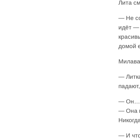
Лита см
— Не со
идёт — 
красивы
домой е
Милава
— Литка
падают,
— Он… 
— Она п
Никогда
— И чт