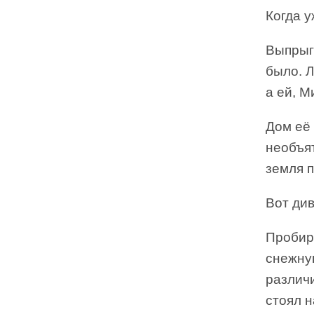
Когда 
Выпрыгн
было. Л
а ей, М
Дом её
необъят
земля 
Вот див
Пробир
снежную
различи
стоял н