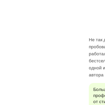
Не так
пробов
работа
бестсе
одной и
автора
Боль
проф
от ст