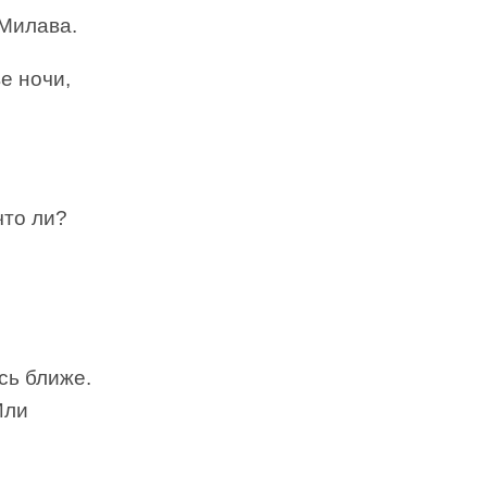
 Милава.
е ночи,
что ли?
сь ближе.
Или