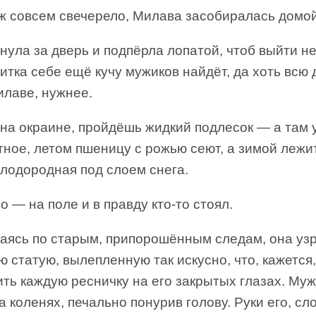
уж совсем свечерело, Милава засобиралась домой
ула за дверь и подпёрла лопатой, чтоб выйти н
итка себе ещё кучу мужиков найдёт, да хоть всю
илаве, нужнее.
 на окраине, пройдёшь жидкий подлесок — а там 
ное, летом пшеницу с рожью сеют, а зимой лежит
плодородная под слоем снега.
о — на поле и в правду кто-то стоял.
аясь по старым, припорошённым следам, она уз
 статую, вылепленную так искусно, что, кажется
ть каждую ресничку на его закрытых глазах. Му
а коленях, печально понурив голову. Руки его, с