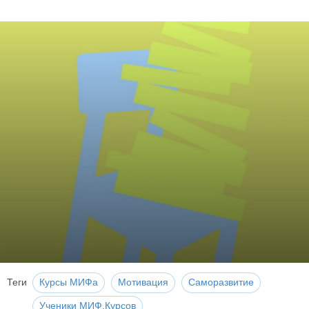
Теги
Курсы МИФа
Мотивация
Саморазвитие
Ученики МИФ.Курсов