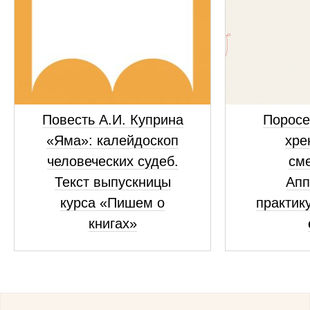
Повесть А.И. Куприна
Поросе
«Яма»: калейдоскоп
хре
человеческих судеб.
см
Текст выпускницы
Апп
курса «Пишем о
практик
книгах»