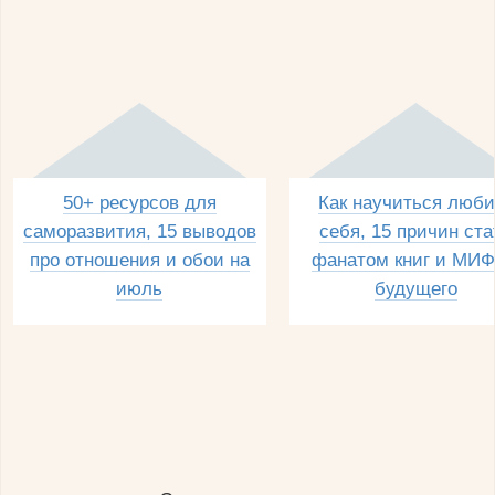
50+ ресурсов для
Как научиться люби
саморазвития, 15 выводов
себя, 15 причин ста
про отношения и обои на
фанатом книг и МИФ
июль
будущего