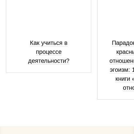
Как учиться в
Парадок
процессе
красн
деятельности?
отношен
эгоизм: 
книги 
отн