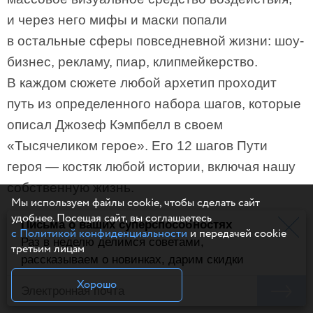
и через него мифы и маски попали
в остальные сферы повседневной жизни: шоу-
бизнес, рекламу, пиар, клипмейкерство.
В каждом сюжете любой архетип проходит
путь из определенного набора шагов, которые
описал Джозеф Кэмпбелл в своем
«Тысячеликом герое». Его 12 шагов Пути
героя — костяк любой истории, включая нашу
собственную жизнь.
Мы используем файлы cookie, чтобы сделать сайт
удобнее. Посещая сайт, вы соглашаетесь
Оформить предзаказ книги «Возвращение
Письма о ваших суперспособностях
с Политикой конфиденциальности
и передачей cookie
героя»:
Раз в неделю делимся советами,
МИФ
/
Лабиринт
/
Читай-город
третьим лицам
рассказываем о новинках, дарим скидки
Обложка: кадр из трейлера фильма «Римские
Хорошо
каникулы», 1953 г.