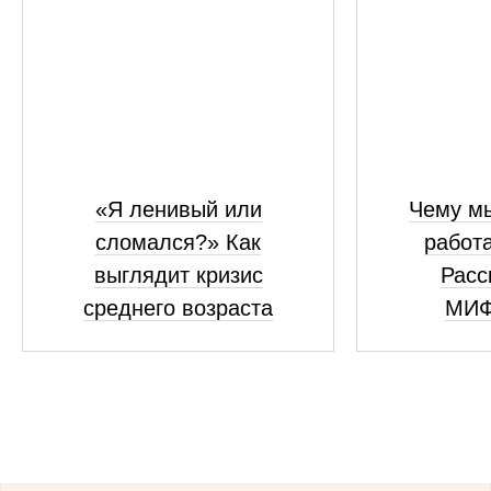
«Я ленивый или
Чему мы
сломался?» Как
работ
выглядит кризис
Расс
среднего возраста
МИФ