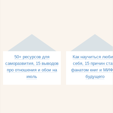
50+ ресурсов для
Как научиться люби
саморазвития, 15 выводов
себя, 15 причин ста
про отношения и обои на
фанатом книг и МИФ
июль
будущего