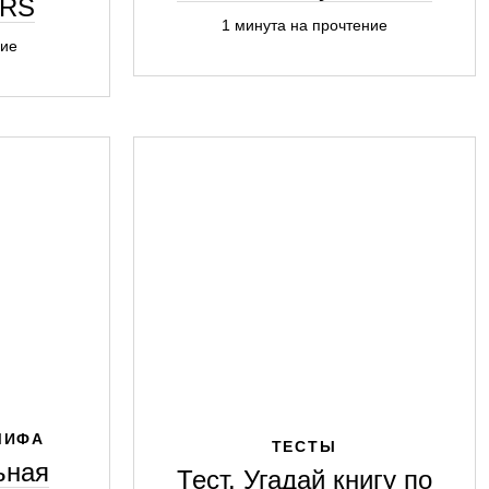
ERS
1 минута на прочтение
ние
МИФА
ТЕСТЫ
ьная
Тест. Угадай книгу по