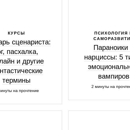
КУРСЫ
ПСИХОЛОГИЯ 
САМОРАЗВИТ
арь сценариста:
Параноики
эг, пасхалка,
нарциссы: 5 т
лайн и другие
эмоциональ
нтастические
вампиров
термины
2 минуты на прочте
минуты на прочтение