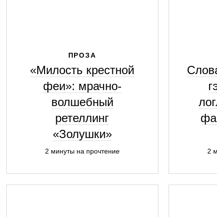
ПРОЗА
«Милость крестной
Слов
феи»: мрачно-
г
волшебный
лог
ретеллинг
фа
«Золушки»
2 минуты на прочтение
2 