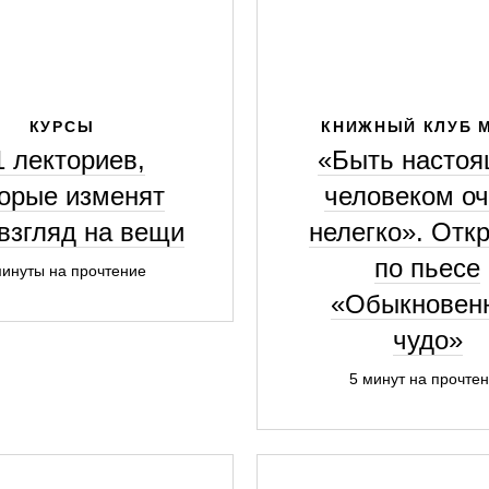
КУРСЫ
КНИЖНЫЙ КЛУБ 
1 лекториев,
«Быть насто
торые изменят
человеком о
взгляд на вещи
нелегко». Отк
по пьесе
минуты на прочтение
«Обыкновен
чудо»
5 минут на прочте