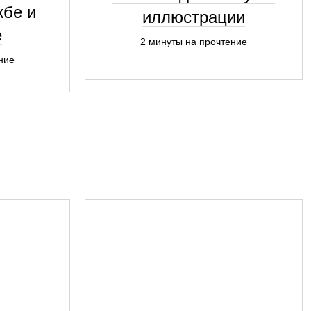
жбе и
иллюстрации
е
2 минуты на прочтение
ние