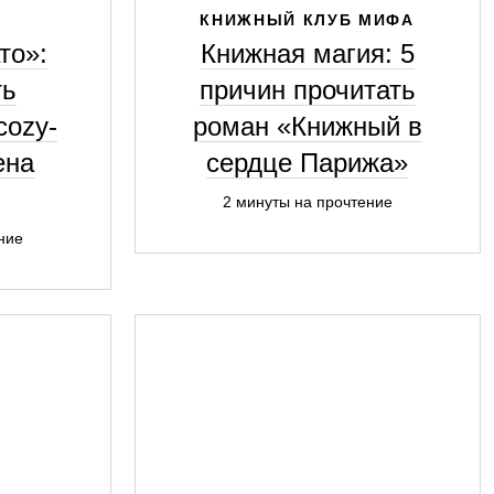
КНИЖНЫЙ КЛУБ МИФА
то»:
Книжная магия: 5
ть
причин прочитать
cozy-
роман «Книжный в
ена
сердце Парижа»
2 минуты на прочтение
ние