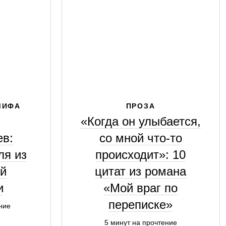
МИФА
ПРОЗА
«Когда он улыбается,
в:
со мной что-то
ля из
происходит»: 10
й
цитат из романа
и
«Мой враг по
переписке»
ние
5 минут на прочтение