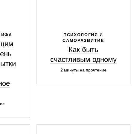
МИФА
ПСИХОЛОГИЯ И
САМОРАЗВИТИЕ
ящим
Как быть
чень
счастливым одному
рытки
2 минуты на прочтение
ное
ние