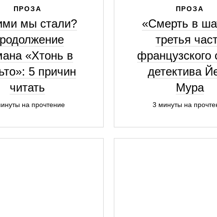
ПРОЗА
ПРОЗА
ими мы стали?
«Смерть в ша
родолжение
третья час
мана «Хтонь в
французского 
ьто»: 5 причин
детектива Й
читать
Мура
минуты на прочтение
3 минуты на прочте