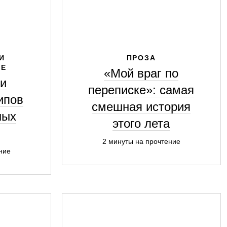
И
ПРОЗА
ИЕ
«Мой враг по
 и
переписке»: самая
ипов
смешная история
ных
этого лета
2 минуты на прочтение
ние