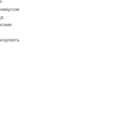
л
ривкусом
од
огами
анцевать