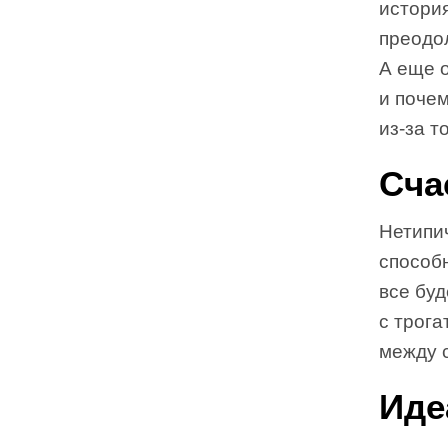
история
преодол
А еще о
и почем
из-за т
Сча
Нетипич
способ
все бу
с трог
между 
Иде