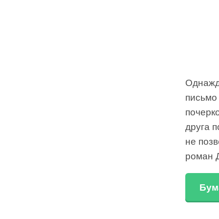
Однажды
письмо
почерко
друга п
не позв
роман 
Бум