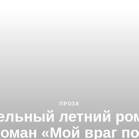
ПРОЗА
ельный летний ром
оман «Мой враг п