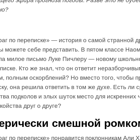
щего эфира прогноза погоды. Разве это не буд
но?
раг по переписке» — история о самой странной д
ы можете себе представить. В пятом классе Нао
ла милое письмо Луке Пичлеру — новому школьн
писке. Кто же знал, что он ответит неразборчивы
м, полным оскорблений? Но вместо того, чтобы п
ку, она решила ответить в том же духе. Есть ли 
ва подколов и злых шуток место для искренних 
койства друг о друге?
ерически смешной ромко
раг по переписке» понравится поклонникам Али 