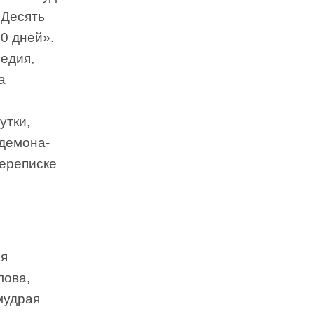
«Десять
10 дней».
едия,
а
утки,
 демона-
переписке
ая
лова,
мудрая