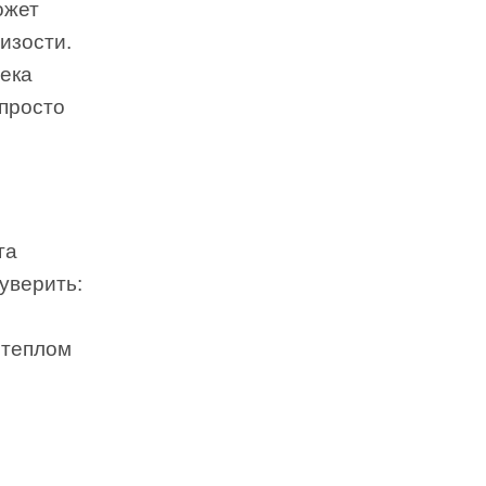
ожет
изости.
века
 просто
га
уверить:
 теплом