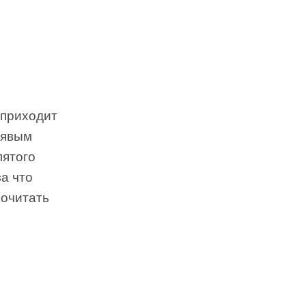
 приходит
рявым
лятого
за что
рочитать