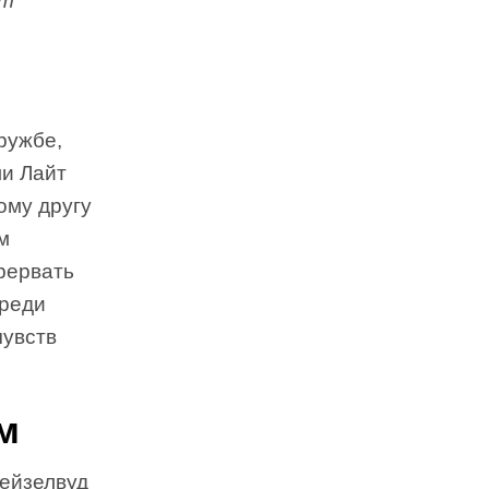
ет
ружбе,
ми Лайт
ому другу
м
рервать
среди
чувств
м
Хейзелвуд