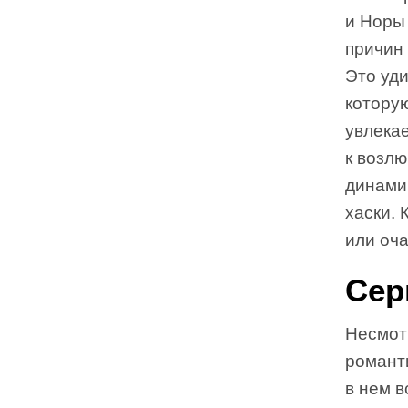
и Норы 
причин 
Это уд
котору
увлека
к возлю
динами
хаски. 
или оч
Сер
Несмот
романт
в нем 