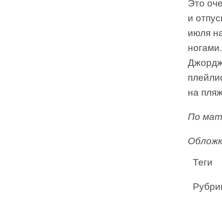
Это оче
и отпус
июля н
ногами
Джордж
плейлис
на пля
По мат
Обложк
Теги
Рубри