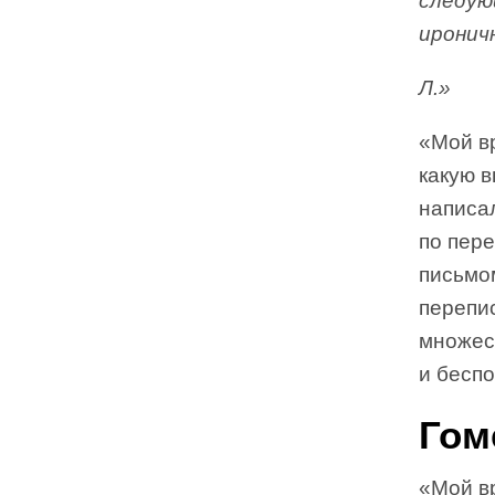
следую
иронич
Л.»
«Мой в
какую в
написа
по пере
письмо
перепис
множест
и беспо
Гом
«Мой в