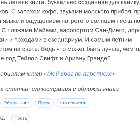
нь летняя книга, буквально созданная для канику
ков. С запахом кофе, звуками морского прибоя, п
а языке и ощущением нагретого солнцем песка п
. С пляжами Майами, аэропортом Сан-Диего, дор
ии и походами в океанариум. И самым летним
том на свете. Ведь что может быть лучше, чем т
же под Тейлор Свифт и Ариану Гранде?
ериалам книги
«Мой враг по переписке»
а статьи: иллюстрация с обложки книги
Обзоры книг
Проза
Что почитать
ка
Проза