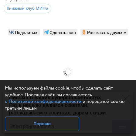
Книжный клуб МИФа
Поделиться
Сделать пост
Рассказать друзьям
Мы используем файлы cookie, чтобы сделать сайт
удобнее. Посещая сайт, вы соглашаетесь
Написать комментарий
Письма о ваших суперспособностях
с Политикой конфиденциальности
и передачей cookie
Похожие статьи
Раз в неделю делимся советами,
третьим лицам
рассказываем о новинках, дарим скидки
Хорошо