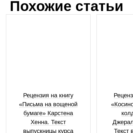
Похожие статьи
Рецензия на книгу
Реценз
«Письма на вощеной
«Косино
бумаге» Карстена
кол
Хенна. Текст
Джерал
выпускницы курса
Текст 