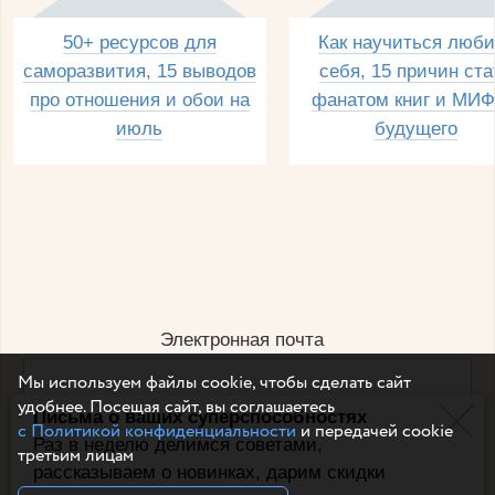
50+ ресурсов для
Как научиться люби
саморазвития, 15 выводов
себя, 15 причин ста
про отношения и обои на
фанатом книг и МИФ
июль
будущего
Электронная почта
Мы используем файлы cookie, чтобы сделать сайт
удобнее. Посещая сайт, вы соглашаетесь
Письма о ваших суперспособностях
Например, dulsineya@gmail.com
с Политикой конфиденциальности
и передачей cookie
Без спама и смс
Раз в неделю делимся советами,
третьим лицам
рассказываем о новинках, дарим скидки
Подписаться