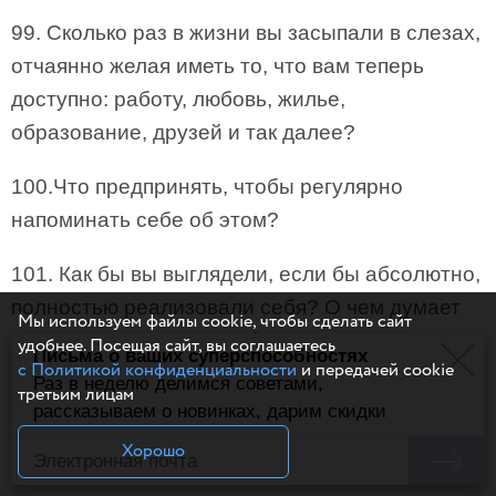
99. Сколько раз в жизни вы засыпали в слезах,
отчаянно желая иметь то, что вам теперь
доступно: работу, любовь, жилье,
образование, друзей и так далее?
100.Что предпринять, чтобы регулярно
напоминать себе об этом?
101. Как бы вы выглядели, если бы абсолютно,
полностью реализовали себя? О чем думает
Мы используем файлы cookie, чтобы сделать сайт
ваша лучшая версия себя? За что она
удобнее. Посещая сайт, вы соглашаетесь
Письма о ваших суперспособностях
с Политикой конфиденциальности
и передачей cookie
испытывает благодарность и кого любит?
Раз в неделю делимся советами,
третьим лицам
Первое и самое важное для того, чтобы стать
рассказываем о новинках, дарим скидки
таким, каким вы хотите, — вообразить этого
Хорошо
будущего себя. Как только это вам удастся, все