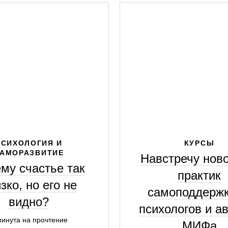
ПСИХОЛОГИЯ И
КУРСЫ
АМОРАЗВИТИЕ
Навстречу ново
му счастье так
практик
зко, но его не
самоподдержк
видно?
психологов и а
минута на прочтение
МИФа