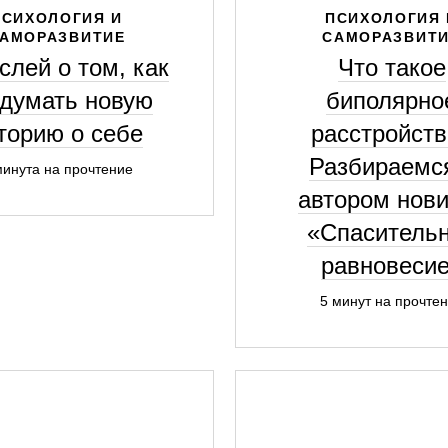
ПСИХОЛОГИЯ И
ПСИХОЛОГИЯ 
АМОРАЗВИТИЕ
САМОРАЗВИТ
слей о том, как
Что такое
думать новую
биполярно
торию о себе
расстройств
Разбираемс
минута на прочтение
автором нови
«Спаситель
равновеси
5 минут на прочте