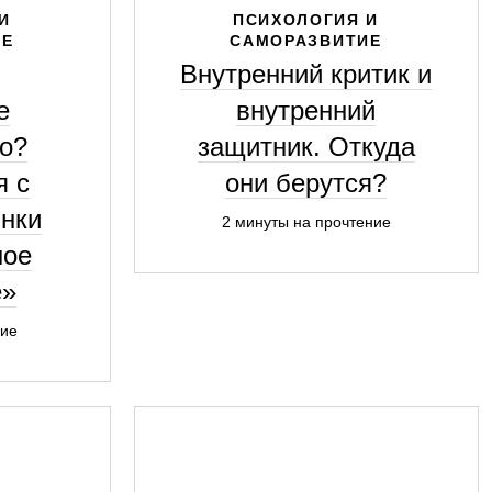
И
ПСИХОЛОГИЯ И
ИЕ
САМОРАЗВИТИЕ
Внутренний критик и
е
внутренний
о?
защитник. Откуда
я с
они берутся?
нки
2 минуты на прочтение
ное
е»
ние