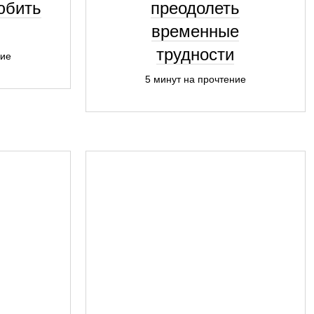
юбить
преодолеть
временные
трудности
ние
5 минут на прочтение