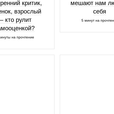
ренний критик,
мешают нам л
енок, взрослый
себя
— кто рулит
5 минут на прочте
амооценкой?
минуты на прочтение