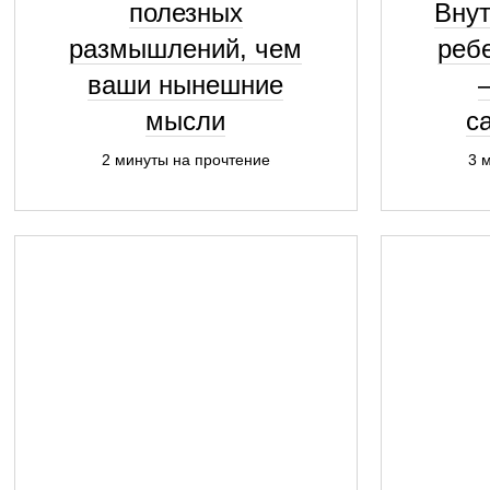
полезных
Внут
размышлений, чем
реб
ваши нынешние
мысли
с
2 минуты на прочтение
3 