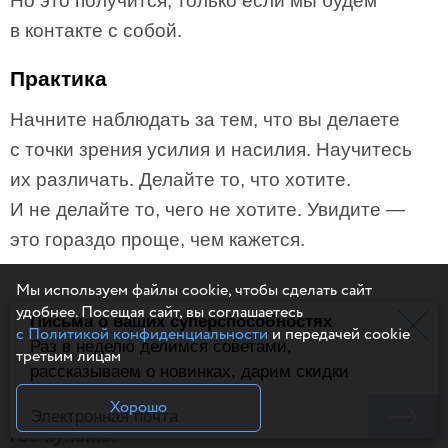
Но это получится, только если мы будем
в контакте с собой.
Практика
Начните наблюдать за тем, что вы делаете
с точки зрения усилия и насилия. Научитесь
их различать. Делайте то, что хотите.
И не делайте то, чего не хотите. Увидите —
это гораздо проще, чем кажется.
Мы используем файлы cookie, чтобы сделать сайт
удобнее. Посещая сайт, вы соглашаетесь
Письма о ваших суперспособностях
с Политикой конфиденциальности
и передачей cookie
По материалам книги
«Внутренняя опора»
.
Раз в неделю делимся советами,
третьим лицам
рассказываем о новинках, дарим скидки
Обложка поста
отсюда
.
Хорошо
Где купить: