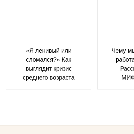
«Я ленивый или
Чему мы
сломался?» Как
работ
выглядит кризис
Расс
среднего возраста
МИФ