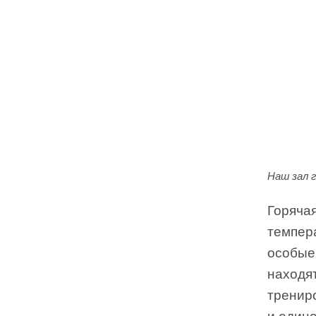
Наш зал г
Горячая
темпера
особые
находят
тренир