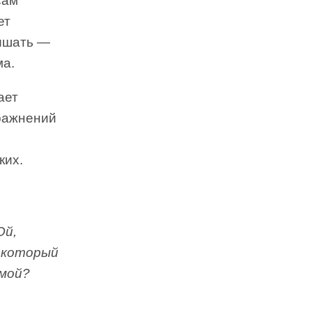
сам
ет
дышать —
ма.
ает
пражнений
,
ких.
Ой,
, который
омой?