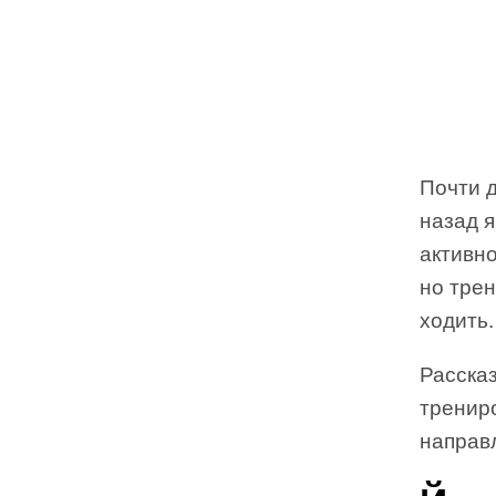
Почти д
назад я
активно
но трен
ходить.
Рассказ
трениро
направ