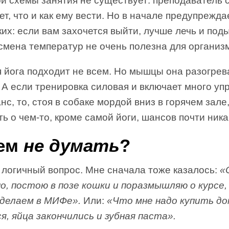
ой схемы занятия не существует: преподаватель 
т, что и как ему вести. Но в начале предупрежда
их: если вам захочется выйти, лучше лечь и по
смена температур не очень полезна для организ
я йога подходит не всем. Но мышцы она разогрев
 А если тренировка силовая и включает много у
нс, то, стоя в собаке мордой вниз в горячем зале
ь о чем-то, кроме самой йоги, шансов почти ника
ем
не думать
?
 логичный вопрос. Мне сначала тоже казалось:
«
но, постою в позе кошки и поразмышляю о курсе
 делаем в МИФе».
Или:
«Что мне надо купить д
, яйца закончились и зубная паста».