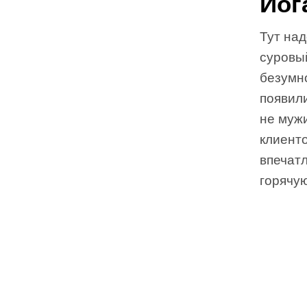
Йог
Тут над
суровый
безумн
появил
не мужи
клиенто
впечат
горячую