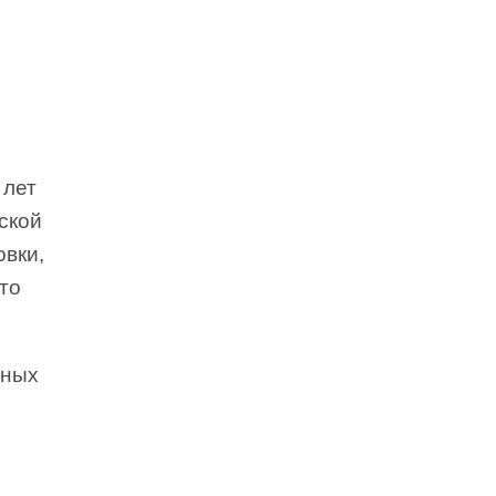
 лет
ской
овки,
то
нных