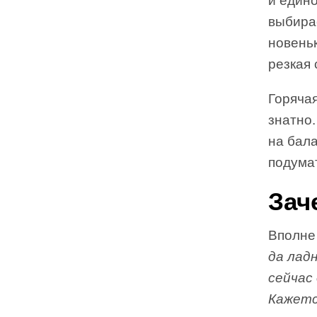
и един
выбирае
новеньк
резкая 
Горяча
знатно.
на бала
подумат
Зач
Вполне
да лад
сейчас
Кажется