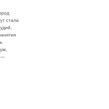
город
тут стала
удий,
занятия
нь
ум,
е —