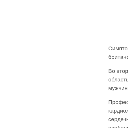
Симпто
британс
Во вто
област
мужчин
Профес
кардиол
сердеч
особен