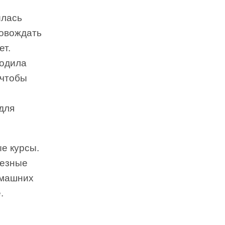
илась
ровождать
ет.
ходила
 чтобы
для
е курсы.
лезные
омашних
.