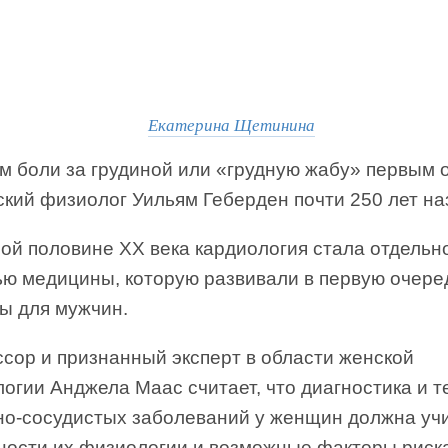
Екатерина Щетинина
м боли за грудиной или «грудную жабу» первым 
кий физиолог Уильям Геберден почти 250 лет на
рой половине XX века кардиология стала отдельн
ью медицины, которую развивали в первую очере
ы для мужчин.
сор и признанный эксперт в области женской
огии Анджела Маас считает, что диагностика и т
но-сосудистых заболеваний у женщин должна уч
ности их физиологии и возможные факторы риска