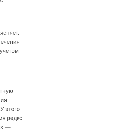
ясняет,
лечения
 учетом
стную
ния
У этого
мя редко
ах —