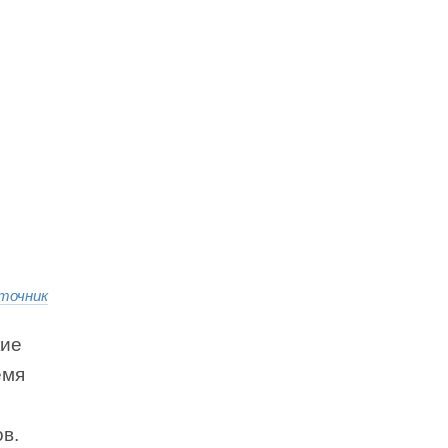
точник
кие
емя
в.