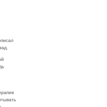
описал
зад.
ой
дь
ерапия
итывать
.