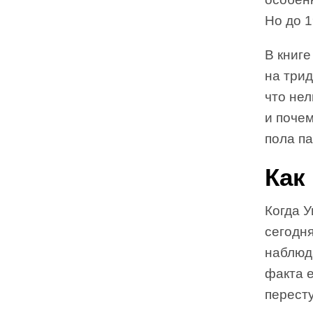
Но до 1
В книг
на трид
что не
и почем
пола п
Как
Когда 
сегодня
наблюда
факта 
перест