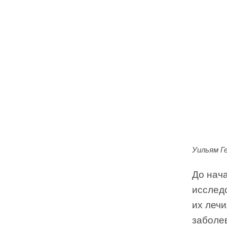
Уильям Г
До нач
исслед
их леч
заболе