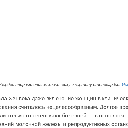
еберден впервые описал клиническую картину стенокардии.
Ис
ала XXI века даже включение женщин в клиничес
ования считалось нецелесообразным. Долгое вр
или только от «женских» болезней — в основном
ваний молочной железы и репродуктивных органо