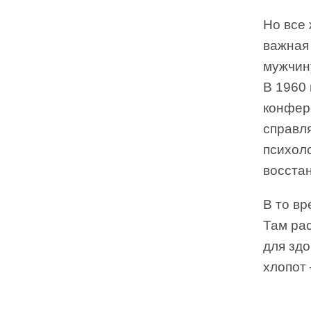
Но все
важная
мужчину
В 1960 
конфер
справл
психол
восста
В то в
Там ра
для здо
хлопот 