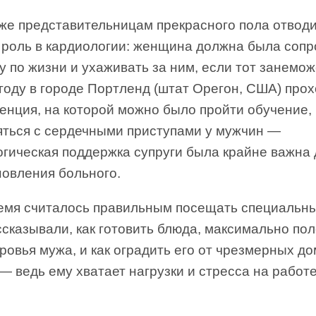
 же представительницам прекрасного пола отвод
 роль в кардиологии: женщина должна была соп
 по жизни и ухаживать за ним, если тот занемож
году в городе Портленд (штат Орегон, США) про
енция, на которой можно было пройти обучение,
яться с сердечными приступами у мужчин —
огическая поддержка супруги была крайне важна 
новления больного.
ремя считалось правильным посещать специальны
ссказывали, как готовить блюда, максимально по
ровья мужа, и как оградить его от чрезмерных д
— ведь ему хватает нагрузки и стресса на работе