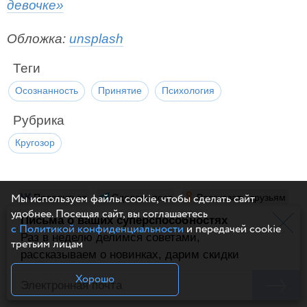
девочке»
Обложка:
unsplash
Теги
Осознанность
Принятие
Психология
Рубрика
Кругозор
Поделиться
Сделать пост
Рассказать друзьям
Мы используем файлы cookie, чтобы сделать сайт
удобнее. Посещая сайт, вы соглашаетесь
Письма о ваших суперспособностях
с Политикой конфиденциальности
и передачей cookie
Раз в неделю делимся советами,
третьим лицам
рассказываем о новинках, дарим скидки
Хорошо