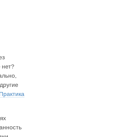
ез
 нет?
ально,
 другие
Практика
ях
данность
зни.