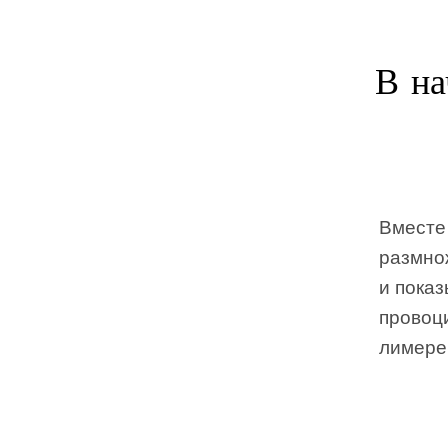
В на
Вместе
размно
и показ
провоц
лимере