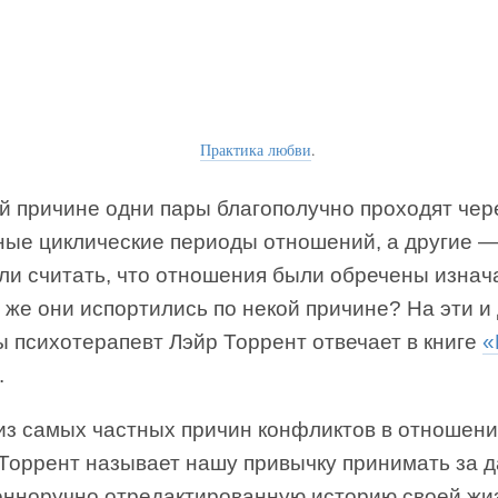
Практика любви
.
ой причине одни пары благополучно проходят чер
ные циклические периоды отношений, а другие —
ли считать, что отношения были обречены изнач
 же они испортились по некой причине? На эти и
ы психотерапевт Лэйр Торрент отвечает в книге
«
.
из самых частных причин конфликтов в отношени
 Торрент называет нашу привычку принимать за 
енноручно отредактированную историю своей жи