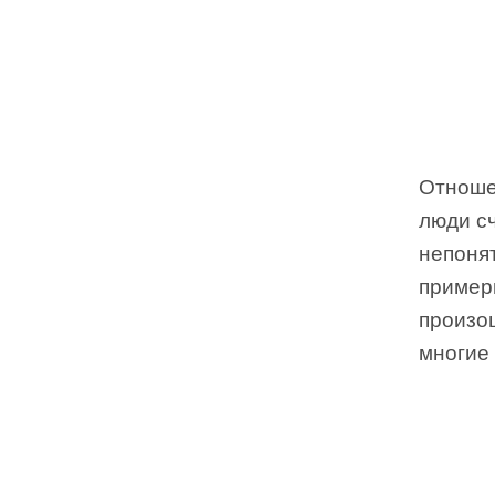
Отношен
люди с
непонят
примерн
произош
многие 