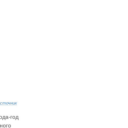
сточник
ода-год
ного