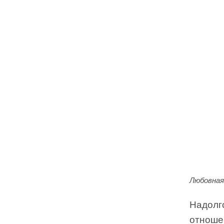
Любовная
Надолг
отношен