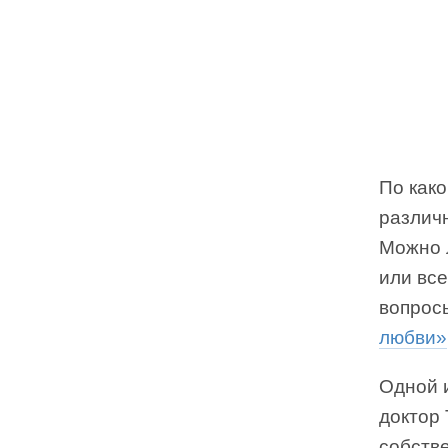
По как
различ
Можно 
или все
вопрос
любви»
Одной 
доктор
собств