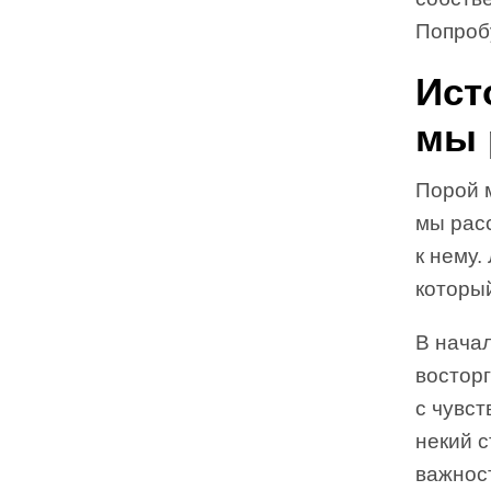
Попробу
Ист
мы 
Порой м
мы рас
к нему
который
В нача
востор
с чувст
некий 
важност