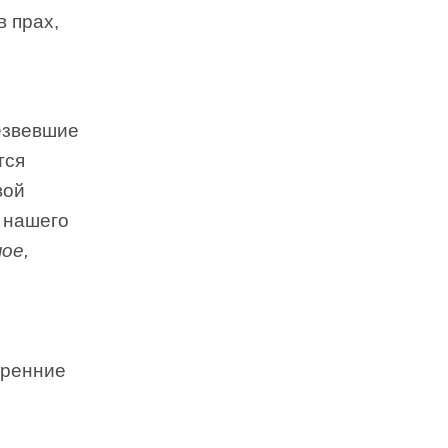
в прах,
езвевшие
тся
вой
 нашего
ое,
.
тренние