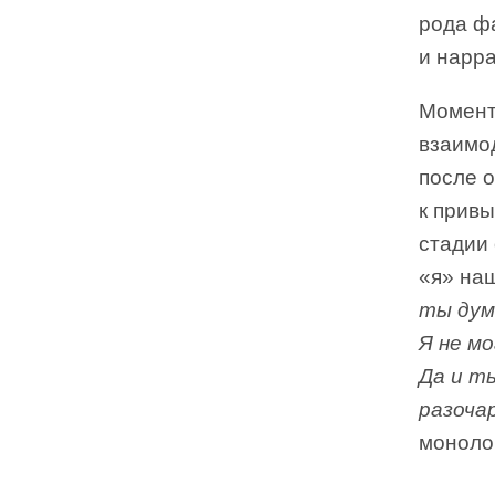
рода фа
и нарра
Момент
взаимо
после 
к привы
стадии
«я» на
ты дум
Я не мо
Да и т
разоча
моноло