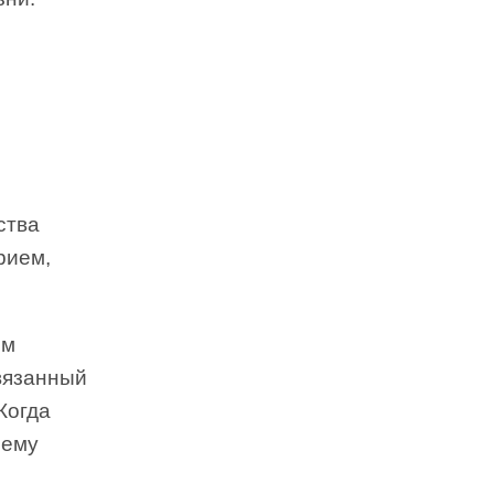
ства
рием,
ым
вязанный
Когда
 ему