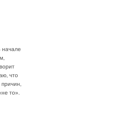
В начале
м,
оворит
аю, что
 причин,
«не то».