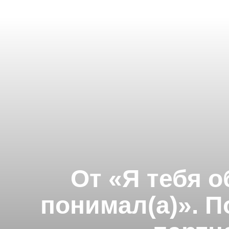
От «Я тебя 
понимал(а)». П