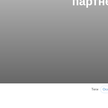
партн
Теги
Ос