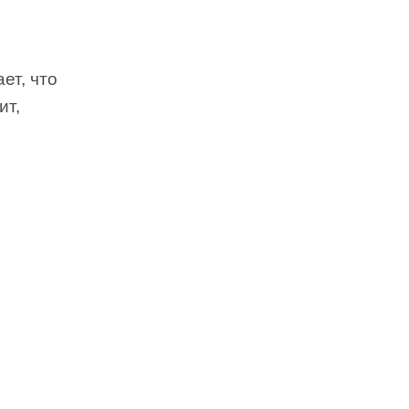
ет, что
ит,