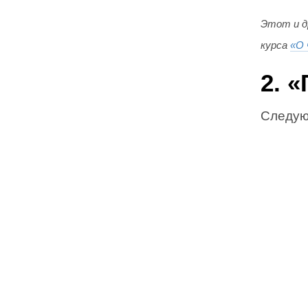
Этот и д
курса
«О 
2. 
Следую