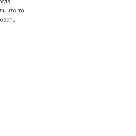
когда
ль что-то
довать