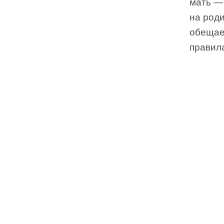
мать —
на роди
обещает
правил