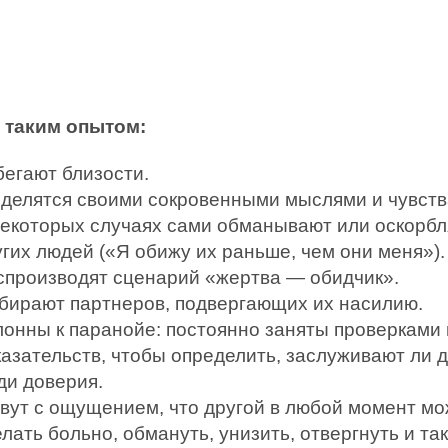
 таким опытом:
бегают близости.
 делятся своими сокровенными мыслями и чувств
некоторых случаях сами обманывают или оскор­б
угих людей («Я обижу их раньше, чем они меня»).
спроизводят сценарий «жертва — обидчик».
бирают партнеров, подвергающих их наси­лию.
лонны к паранойе: постоянно заняты проверками
казательств, чтобы определить, заслуживают ли 
ди доверия.
вут с ощущением, что другой в любой момент мо
лать больно, обмануть, унизить, отвергнуть и так