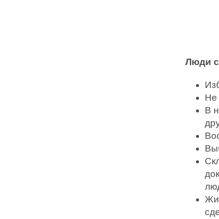
Люди с
Из
Не
В 
др
Во
Вы
Ск
до
лю
Жи
сде