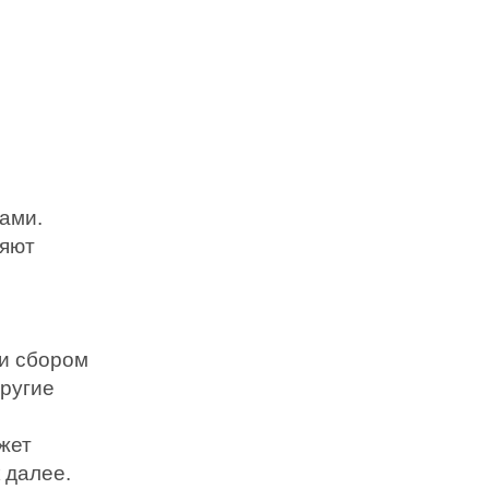
ами.
ляют
 и сбором
другие
жет
 далее.