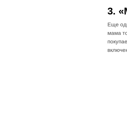
3. 
Еще од
мама т
покупае
включен