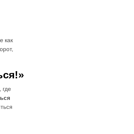
е как
орот,
ься!»
 где
ться
иться