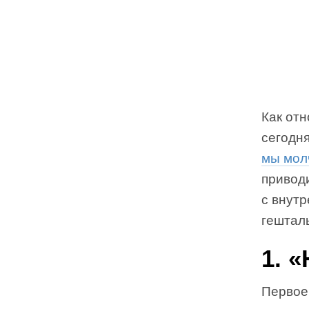
Как от
сегодн
мы мол
привод
с внутр
гештал
1. 
Первое 