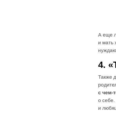
А еще 
и мать 
нуждаю
4. 
Также д
родите
с чем-
о себе
и любя