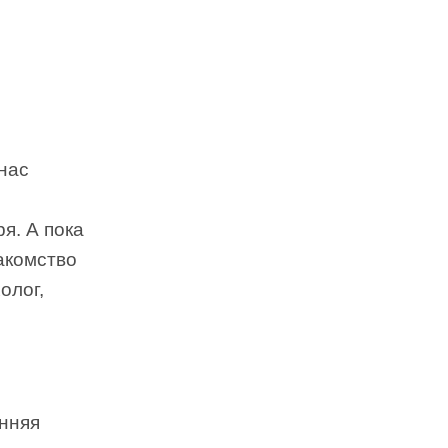
нас
ря. А пока
акомство
олог,
»
енняя