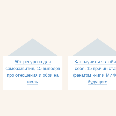
50+ ресурсов для
Как научиться люби
саморазвития, 15 выводов
себя, 15 причин ста
про отношения и обои на
фанатом книг и МИФ
июль
будущего