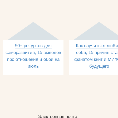
50+ ресурсов для
Как научиться люби
саморазвития, 15 выводов
себя, 15 причин ста
про отношения и обои на
фанатом книг и МИФ
июль
будущего
Электронная почта