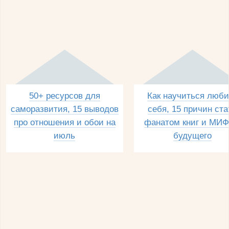
50+ ресурсов для
Как научиться люби
саморазвития, 15 выводов
себя, 15 причин ста
про отношения и обои на
фанатом книг и МИФ
июль
будущего