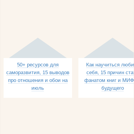
50+ ресурсов для
Как научиться люби
саморазвития, 15 выводов
себя, 15 причин ста
про отношения и обои на
фанатом книг и МИФ
июль
будущего