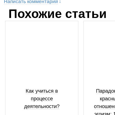
Написать комментарий
Похожие статьи
Как учиться в
Парадок
процессе
красн
деятельности?
отношен
эгоизм: 