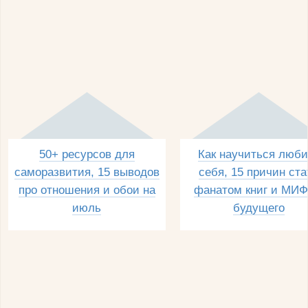
50+ ресурсов для
Как научиться люби
саморазвития, 15 выводов
себя, 15 причин ста
про отношения и обои на
фанатом книг и МИФ
июль
будущего