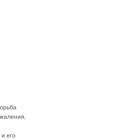
борьба
ожаления,
 и его