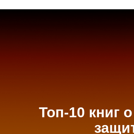
Топ-10 книг 
защи