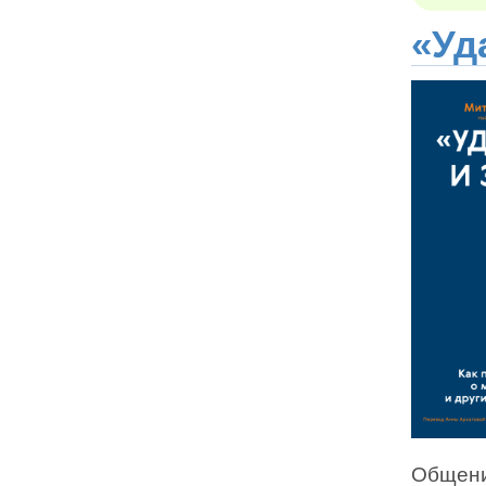
«Уд
Общени