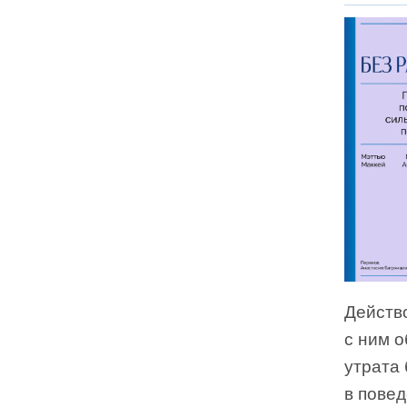
Действо
с ним о
утрата 
в пове