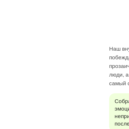
Наш вну
побежд
прозаич
люди, а
самый 
Собра
эмоци
непри
после