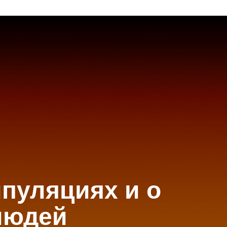
ипуляциях и о
людей