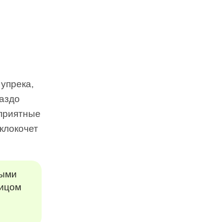
упрека,
аздо
еприятные
клокочет
тыми
лицом