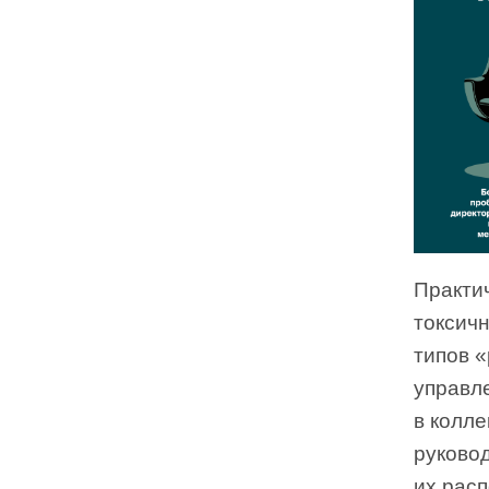
Практи
токсич
типов «
управл
в колле
руковод
их расп