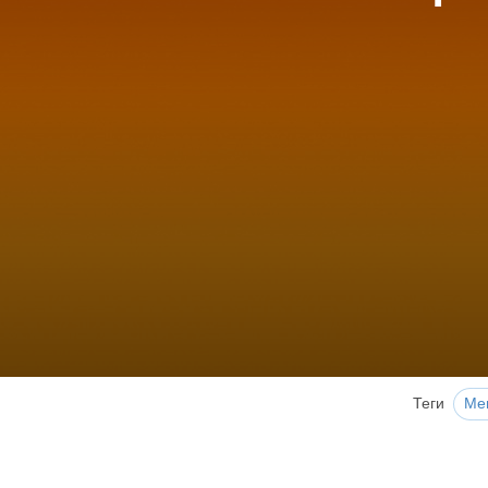
Теги
Ме