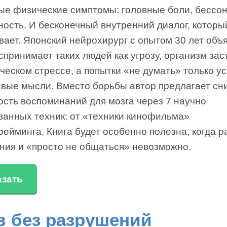
ые физические симптомы: головные боли, бессон
ность. И бесконечный внутренний диалог, которы
ает. Японский нейрохирург с опытом 30 лет объя
спринимает таких людей как угрозу, организм зас
ческом стрессе, а попытки «не думать» только у
ивые мысли. Вместо борьбы автор предлагает сн
ость воспоминаний для мозга через 7 научно
ванных техник: от «техники кинофильма»
ейминга. Книга будет особенно полезна, когда р
ния и «просто не общаться» невозможно.
азать
в без разрушений