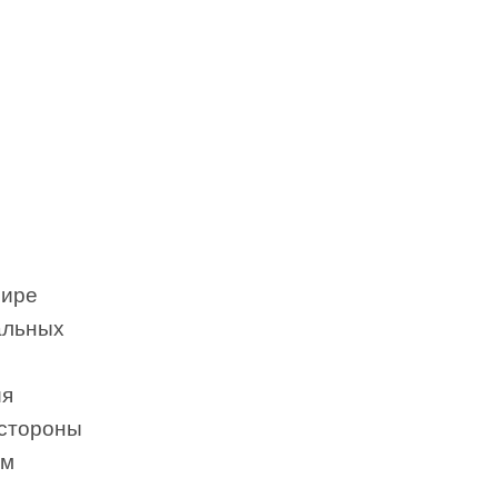
мире
альных
ия
 стороны
ам