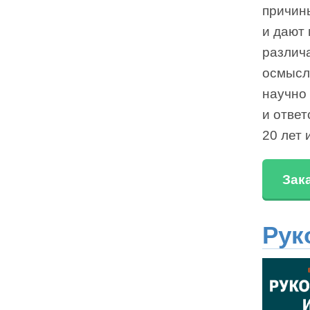
причины
и дают
различа
осмысл
научно
и ответ
20 лет 
Зак
Рук