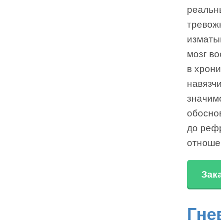
реальн
тревож
изматыв
мозг во
в хрони
навязч
значим
обосно
до рефр
отноше
Зак
Гне