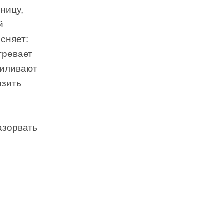
ницу,
й
сняет:
тревает
силивают
изить
азорвать