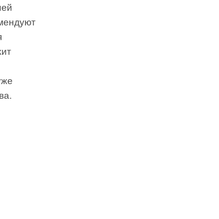
ией
омендуют
я
жит
уже
ва.