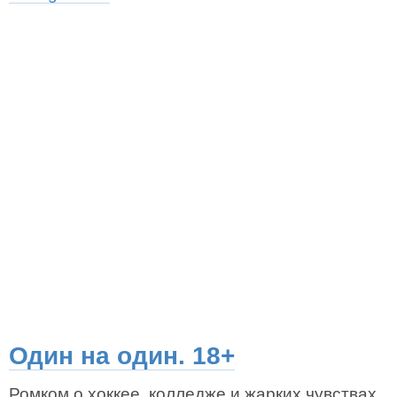
Один на один. 18+
Ромком о хоккее, колледже и жарких чувствах,