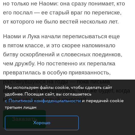
но только не Наоми: она сразу понимает, кто
его послал — ее старый враг по переписке,
от которого не было вестей несколько лет.
Наоми и Лука начали переписываться еще
в пятом классе, и это скорее напоминало
битву оскорблений и словесных поединков,
чем дружбу. Но постепенно их перепалка
превратилась в особую привязанность,
растянувшуюся на годы — пока письма
Мы используем файлы cookie, чтобы сделать сайт
внезапно не прекратились. Что же будет, когда
удобнее. Посещая сайт, вы соглашаетесь
Наоми увидит новый конверт?
с Политикой конфиденциальности
и передачей cookie
третьим лицам
Заказать
Хорошо