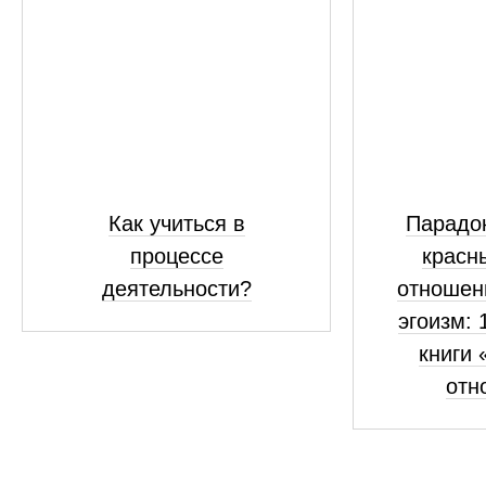
Как учиться в
Парадок
процессе
красн
деятельности?
отношен
эгоизм: 
книги 
отн