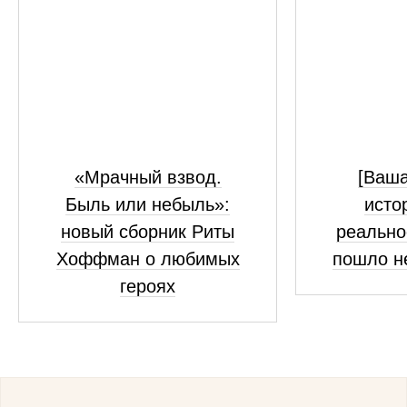
«Мрачный взвод.
[Ваш
Быль или небыль»:
исто
новый сборник Риты
реально
Хоффман о любимых
пошло н
героях