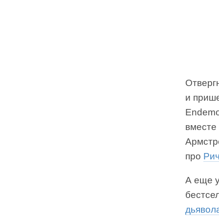
Отвергн
и приш
Endemol
вместе
Армстр
про
Ри
А еще 
бестсе
дьявол