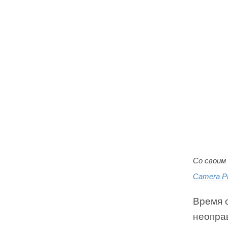
Со своим
Camera P
Время 
неопра