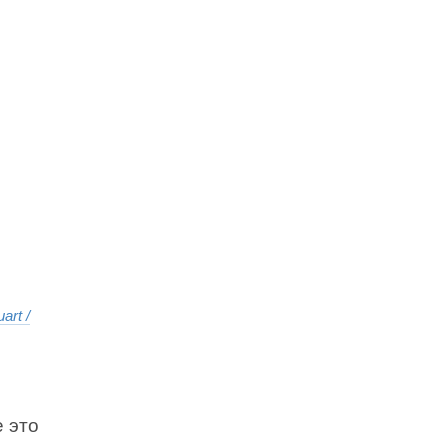
art /
 это