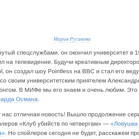
Мария Русакова
утый спецслужбами, он окончил университет в 1
ел на телевидение. Будучи креативным директор
, он создал шоу Pointless на BBC и стал его ве
 со своим университетским приятелем Александр
онгом. В МИФе мы его знаем и очень любим. Это
чарда Османа
.
у нас отличная новость! Вышло продолжение сер
ллеров «Клуб убийств по четвергам» —
«Ловушка
а»
. Но спойлеров сегодня не будет, расскажем пр