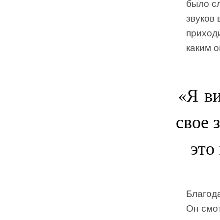
было сл
звуков 
приходи
каким о
«Я ви
свое 
это
Благод
Он смот