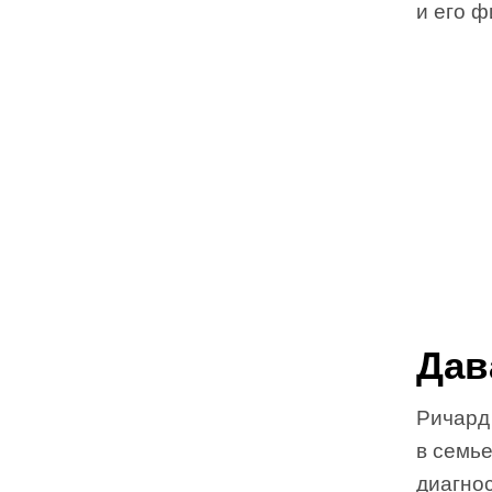
и его 
Дав
Ричард
в семье
диагнос