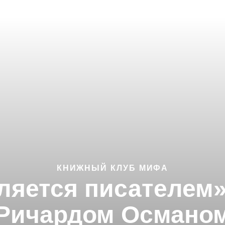
КНИЖНЫЙ КЛУБ МИФА
вляется писателем»
Ричардом Османо