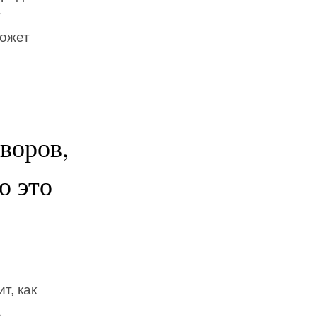
у
может
воров,
о это
т, как
а