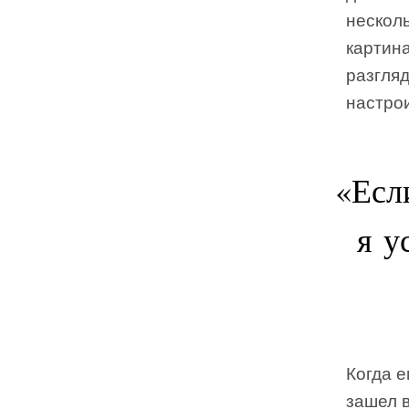
несколь
картина
разгляд
настро
«Есл
я у
Когда е
зашел в