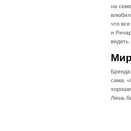
на семе
влюбилс
что все
и Ричар
видеть.
Мир
Бренда
сама. «
хороший
Лишь бы