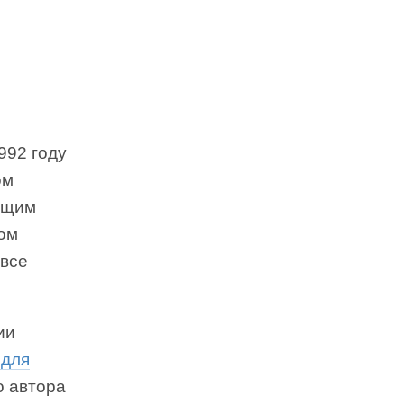
992 году
ом
дущим
ом
 все
ии
 для
о автора