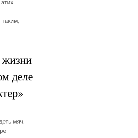
 этих
 таким,
 жизни
ом деле
ктер»
деть мяч.
уре