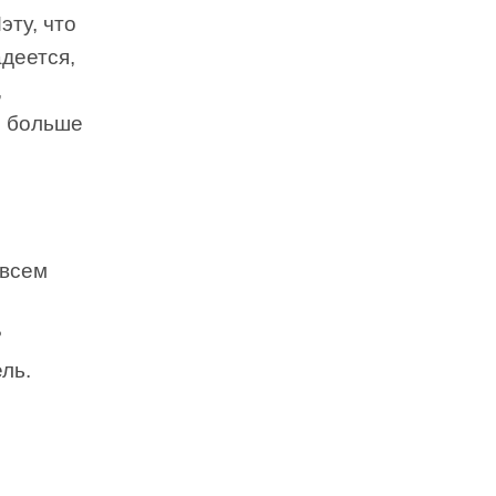
эту, что
адеется,
,
го больше
 всем
?
ль.