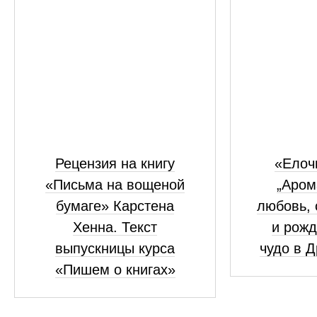
Рецензия на книгу
«Елоч
«Письма на вощеной
„Аром
бумаге» Карстена
любовь, 
Хенна. Текст
и рожд
выпускницы курса
чудо в 
«Пишем о книгах»