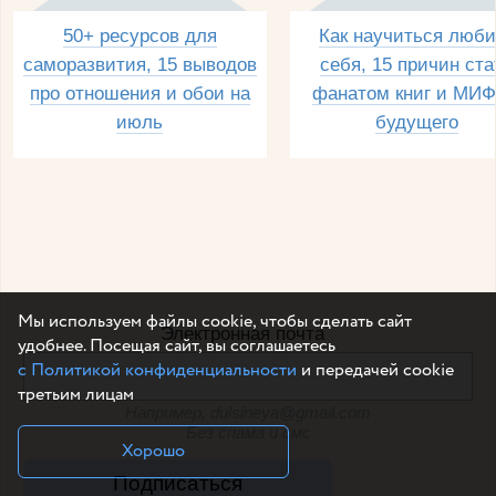
50+ ресурсов для
Как научиться люби
саморазвития, 15 выводов
себя, 15 причин ста
про отношения и обои на
фанатом книг и МИФ
июль
будущего
Мы используем файлы cookie, чтобы сделать сайт
Электронная почта
удобнее. Посещая сайт, вы соглашаетесь
с Политикой конфиденциальности
и передачей cookie
третьим лицам
Например, dulsineya@gmail.com
Без спама и смс
Хорошо
Подписаться