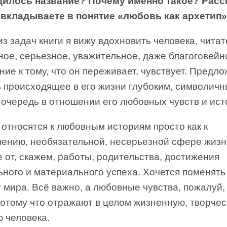
дилось название? Почему именно такое? Расс
 вкладываете в понятие «любовь как архетип
з задач книги я вижу вдохновить человека, читат
ное, серьезное, уважительное, даже благоговейн
ие к тому, что он переживает, чувствует. Предл
ь происходящее в его жизни глубоким, символичн
 очередь в отношении его любовных чувств и ист
относятся к любовным историям просто как к
чению, необязательной, несерьезной сфере жизн
 от, скажем, работы, родительства, достижения
ного и материального успеха. Хочется поменять
 мира. Всё важно, а любовные чувства, пожалуй,
потому что отражают в целом жизненную, творче
 человека.