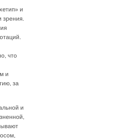
хетип» и
 зрения.
тия
отаций.
о, что
м и
гию, за
альной и
зненной,
азывают
осом,