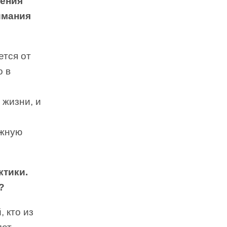
рения
имания
ется от
о в
 жизни, и
ожную
ктики.
?
, кто из