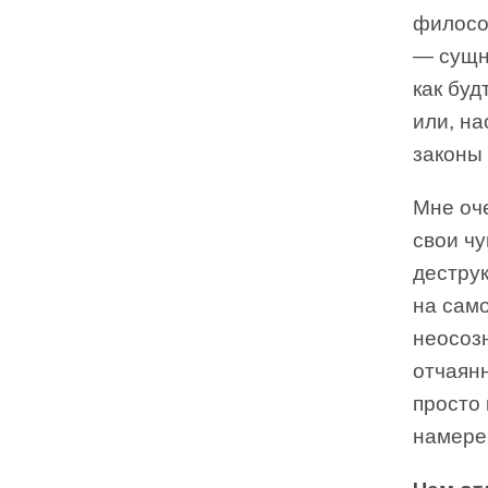
филосо
— сущн
как буд
или, на
законы
Мне оч
свои чу
деструк
на само
неосоз
отчаянн
просто 
намере