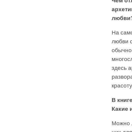
Чем от
архети
любви
На сам
любви с
обычно
многосл
здесь а
развора
красоту
В книг
Какие 
Можно л