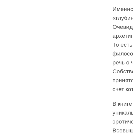
Именно
«глубин
Очевидн
архетип
То есть
филосо
речь о
Собстве
принят
счет ко
В книге
уникал
эротиче
Всевыш