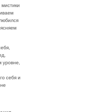
 мистики
риваем
влюбился
оясняем
себя,
ед,
м уровне,
го себя и
 не