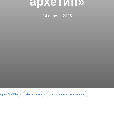
архетип»
14 апреля 2025
торы МИФа
Интервью
Любовь и отношения