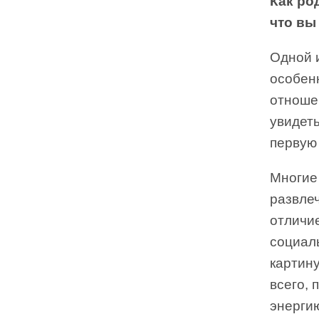
Как ро
что вы
Одной и
особен
отношен
увидет
первую
Многие 
развле
отличие
социаль
картину
всего, 
энергию