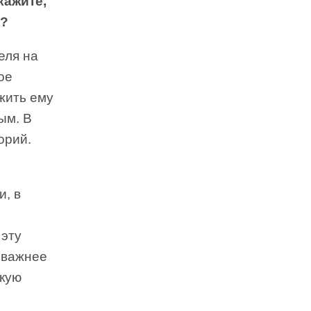
кажите,
»?
еля на
ое
ожить ему
ым. В
орий.
и, в
 эту
 важнее
скую