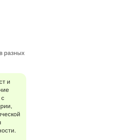
в разных
ст и
ние
 с
рии,
ической
ы
ности.