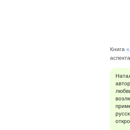
Книга
«
аспекта
Ната
автор
любви
возлю
приме
русск
откро