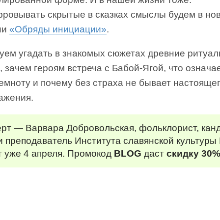
ровывать скрытые в сказках смыслы будем в но
ии
«Обряды инициации»
.
уем угадать в знакомых сюжетах древние ритуал
 зачем героям встреча с Бабой-Ягой, что означае
емноту и почему без страха не бывает настояще
ажения.
ерт — Варвара Добровольская, фольклорист, кан
и преподаватель Института славянской культуры 
т уже 4 апреля. Промокод
BLOG
даст
скидку 30