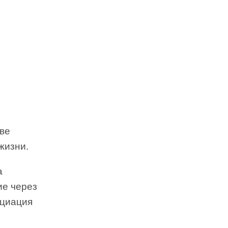
тве
жизни.
а
ие через
ициация