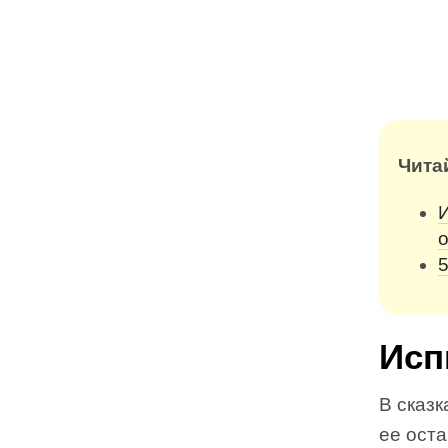
Чита
И
5
Исп
В сказк
ее оста