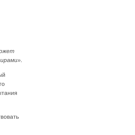
может
мирами».
ый
то
ытания
твовать