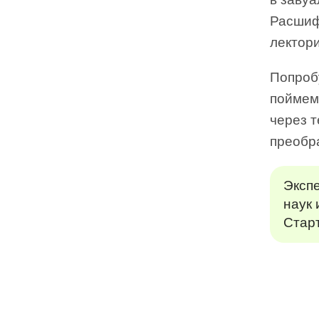
Расшиф
лектор
Попроб
поймем,
через т
преобр
Эксп
наук 
Стар