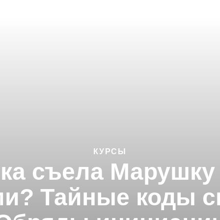
КУРСЫ
а съела Марушку 
и? Тайные коды ск