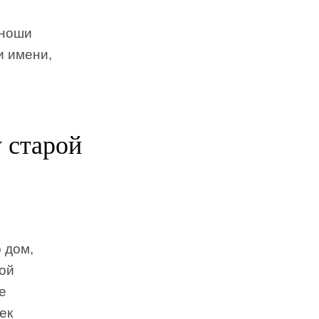
юноши
и имени,
 старой
 дом,
кой
е
ек