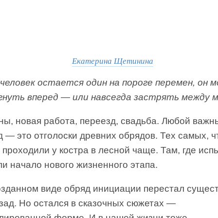
Екатерина Щетинина
 человек остается один на пороге перемен, он 
гнуть вперед — или навсегда застрять между 
ны, новая работа, переезд, свадьба. Любой важн
 — это отголоски древних обрядов. Тех самых, ч
проходили у костра в лесной чаще. Там, где исп
и начало нового жизненного этапа.
озданном виде обряд инициации перестал сущес
зад. Но остался в сказочных сюжетах —
алированной форме. И в нашей жизни тоже.