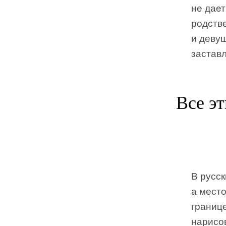
не дае
родств
и девуш
заставл
Все э
В русск
а мест
границе
нарисов