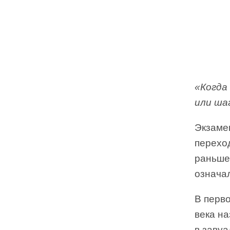
«Когда
или ша
Экзаме
переход
раньше 
означал
В перв
века на
в заву