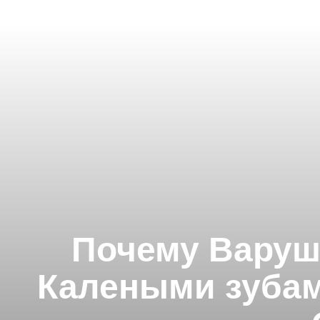
Почему Варушк
Калеными зубам