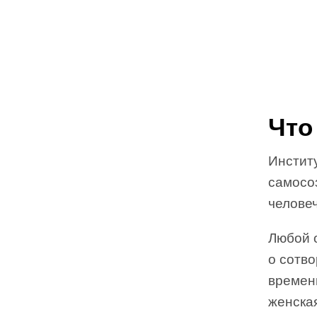
Что
Институ
самосо
человеч
Любой 
о сотв
времен
женская