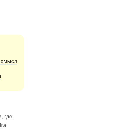
м смысл
и
, где
Яга