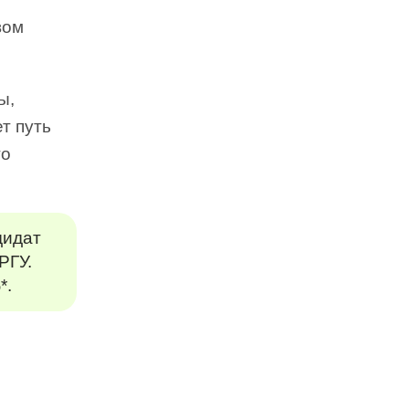
вом
ы,
т путь
го
дидат
РГУ.
%
*.