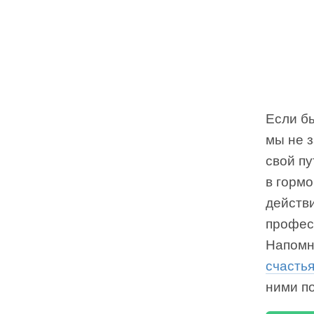
Если бы
мы не з
свой пу
в гормо
действ
профес
Напомн
счасть
ними п