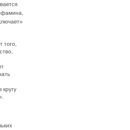
ивается
офамина,
ключает»
т того,
ство,
ет
чать
 кругу
».
льких