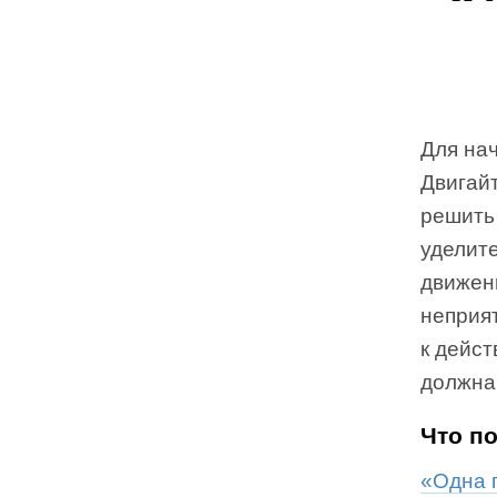
Для нач
Двигай
решить
уделите
движен
неприят
к дейст
должна
Что п
«Одна 