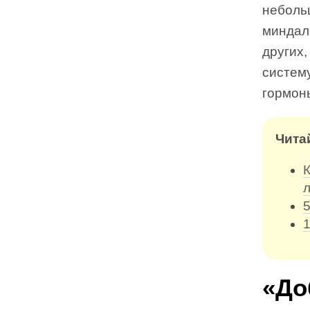
небольш
миндал
других
систем
гормоны
Чита
К
5
1
«До