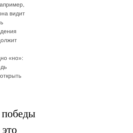
Например,
она видит
нь
ждения
должит
дно «но»:
едь
 открыть
 победы
 это