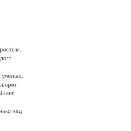
простым,
ждого
и ученые,
оворит
йнинг.
нько над