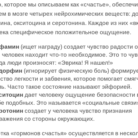
, которое мы описываем как «счастье», обеспеч
ем в мозге четырех нейрохимических веществ: д
ина, окситоцина и серотонина. Каждое из них «в
века специфическое положительное ощущение.
фамин
(ищет награду) создает чувство радости о
 человек находит что-то необходимое. Это то чув
да люди произносят: «Эврика! Я нашел!»
дорфин
(игнорирует физическую боль) формиру
ство легкости и забвения, которое помогает смяг
ль. Часто такое состояние называют эйфорией.
ситоцин
дает человеку ощущение безопасности в
бе подобных. Это называется «социальные связи
ротонин
создает у человека чувство признания
уважения со стороны окружающих.
тка «гормонов счастья» осуществляется в неско