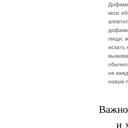
Дофами
мозг об
аппетит
дофами
пищи, 
искать
выживан
обычно
не каж
новую п
Важно
и 