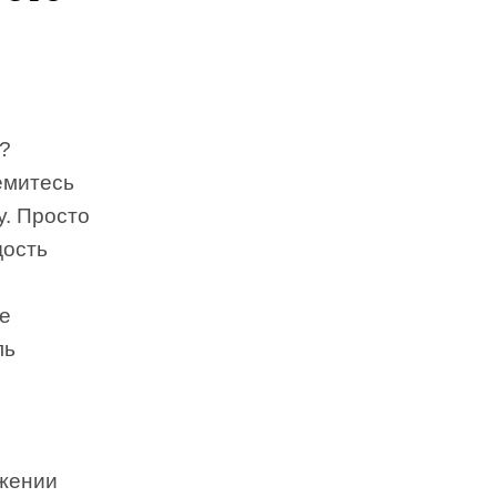
я?
емитесь
. Просто
дость
те
ль
яжении