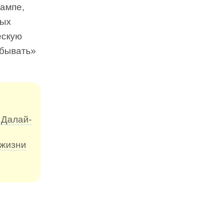
кампе,
рых
ескую
обывать»
 Далай-
 жизни