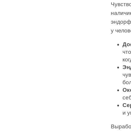
Чувство
наличи
эндорф
у чело
До
что
ког
Эн
чув
бо
Ок
се
Се
и 
Вырабо