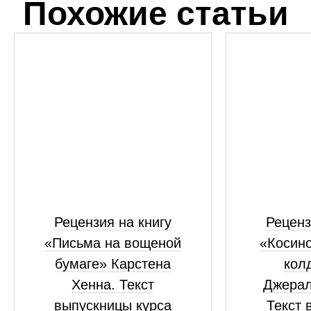
Похожие статьи
Рецензия на книгу
Реценз
«Письма на вощеной
«Косино
бумаге» Карстена
кол
Хенна. Текст
Джерал
выпускницы курса
Текст 