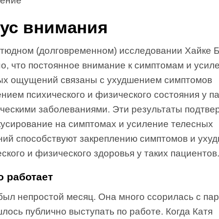
дение
ус внимания
итюдном (долговременном) исследовании Хайке 
о, что постоянное внимание к симптомам и усил
ых ощущений связаны с ухудшением симптомов
ением психического и физического состояния у п
ическими заболеваниями. Эти результаты подтве
кусирование на симптомах и усиление телесных
ий способствуют закреплению симптомов и уху
ского и физического здоровья у таких пациентов
о работает
был непростой месяц. Она много ссорилась с па
лось публично выступать по работе. Когда Катя