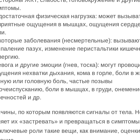
мптомы.
достаточная физическая нагрузка: может вызыва
приятные ощущения в мышцах, ощущения сердце
ли.
которые заболевания (несмертельные): вызывают
спаление пазух, изменение перистальтики кишечн
лергию.
вога и другие эмоции (гнев, тоска): могут прово
ущения нехватки дыхания, кома в горле, боли в ж
бную или головную боль, частые позывы
мочеиспусканию, боли в мышцах, в груди, онемени
ечностей и др.
чины, по которым появляются сигналы от тела. Н
ляет их «застревать» и превращаться в симптомы
ключевые роли такие вещи, как внимание, оценк