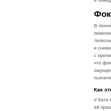
и пове
Фок
В лонг
показан
телесн
и сниж
с хрон
что фо
ощущен
психиче
Как эт
У Кати 
ей приш