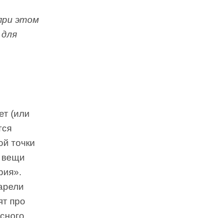
при этом
 для
ет (или
тся
й точки
е вещи
рия».
арели
ят про
есного