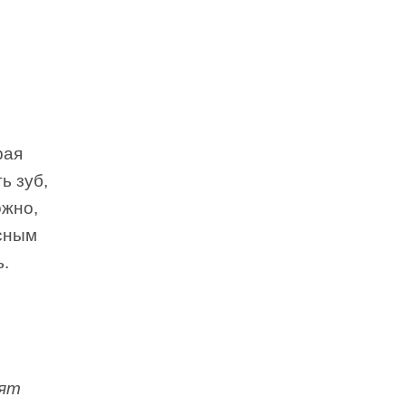
рая
ь зуб,
ожно,
есным
.
дят