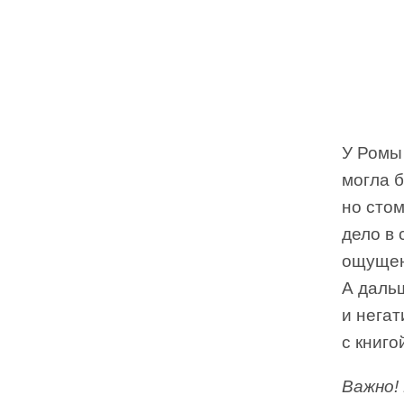
У Ромы 
могла б
но стом
дело в 
ощущен
А дальш
и нега
с книг
Важно!