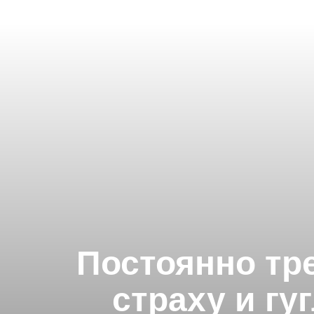
Постоянно тр
страху и г