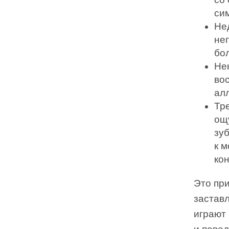
си
Не
не
бо
Не
во
ал
Тре
ощ
зу
к 
кон
Это при
застав
играют 