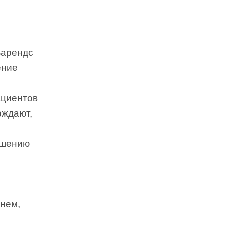
Барендс
ение
ациентов
рждают,
дшению
.
рнем,