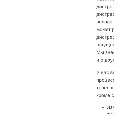
дистрес
дистрес
человек
может р
дистре
ощущен
Мы знае
и о дру
У нас в
процес
телесн
кроме 
Из
со