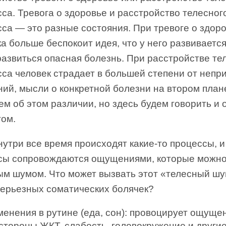
са. Тревога о здоровье и расстройство телесног
са — это разные состояния. При тревоге о здор
а больше беспокоит идея, что у него развиваетс
азвиться опасная болезнь. При расстройстве те
сса человек страдает в большей степени от непр
ий, мысли о конкретной болезни на втором план
м об этом различии, но здесь будем говорить и о
гом.
нутри все время происходят какие-то процессы, и
сы сопровождаются ощущениями, которые можно
ым шумом. Что может вызвать этот «телесный шу
серьезных соматических болячек?
менения в рутине (еда, сон): провоцирует ощуще
 стороны ЖКТ, слабость, головокружение и други