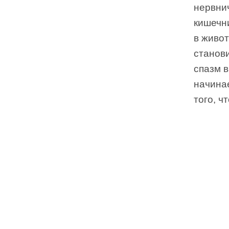
нервнич
кишечни
в живот
станов
спазм в
начина
того, 