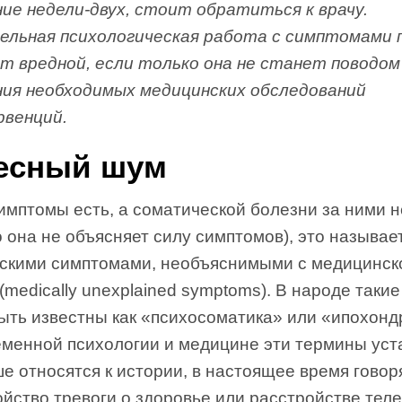
ние недели-двух, стоит обратиться к врачу.
ельная психологическая работа с симптомами 
ет вредной, если только она не станет поводом
ния необходимых медицинских обследований
рвенций.
есный шум
имптомы есть, а соматической болезни за ними н
о она не объясняет силу симптомов), это называе
скими симптомами, необъяснимыми с медицинско
(medically unexplained symptoms). В народе таки
ыть известны как «психосоматика» или «ипохонд
еменной психологии и медицине эти термины уст
е относятся к истории, в настоящее время говор
йство тревоги о здоровье или расстройстве тел