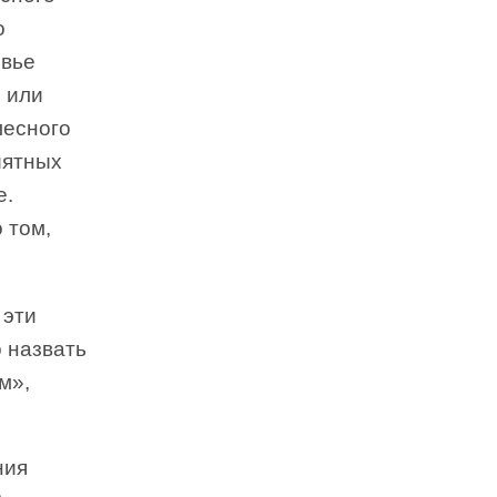
о
овье
я или
лесного
иятных
е.
 том,
 эти
 назвать
м»,
ния
е