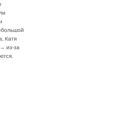
е
ли
и
небольшой
, Катя
→ из-за
ются.