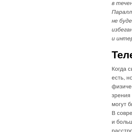
в тече
Паралл
не буд
избега
и инте
Тел
Когда с
есть, н
физиче
зрения 
могут б
В совр
и больш
расстро