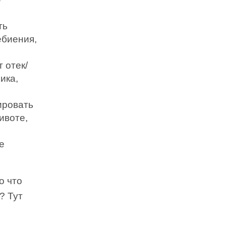
ть
биения,
 отек/
ика,
цировать
ивоте,
е
о что
? Тут
и