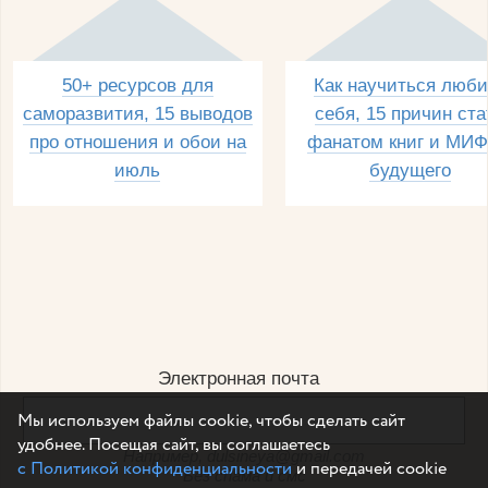
50+ ресурсов для
Как научиться люби
саморазвития, 15 выводов
себя, 15 причин ста
про отношения и обои на
фанатом книг и МИФ
июль
будущего
Электронная почта
Мы используем файлы cookie, чтобы сделать сайт
удобнее. Посещая сайт, вы соглашаетесь
Например, dulsineya@gmail.com
с Политикой конфиденциальности
и передачей cookie
Без спама и смс