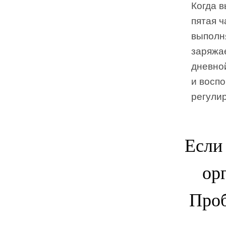
Когда в
пятая ч
выполн
заряжае
дневной
и воспо
регулир
Если
ор
Проб