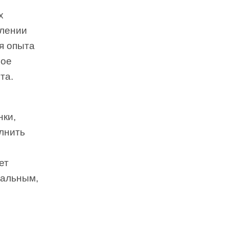
х
влении
я опыта
ное
та.
нки,
олнить
ет
нальным,