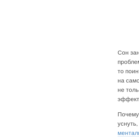
Сон за
проблем
то поин
на сам
не толь
эффект
Почему 
уснуть
ментал