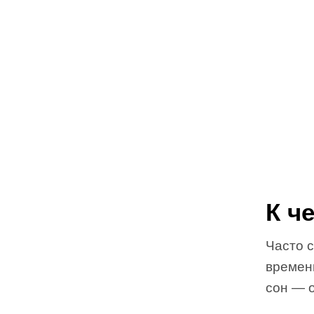
К ч
Часто с
времен
сон — о