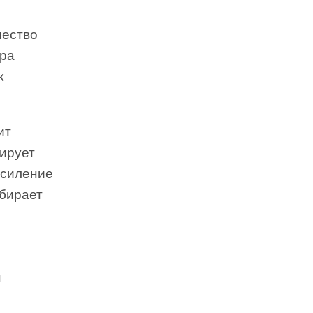
чество
ара
к
ит
зирует
усиление
абирает
н