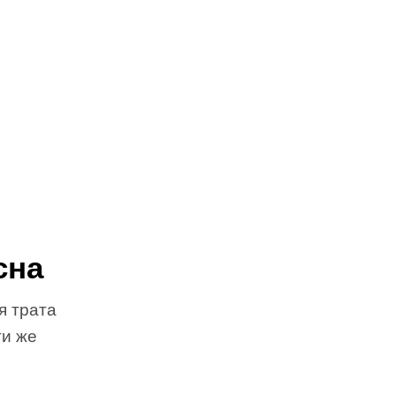
сна
я трата
ти же