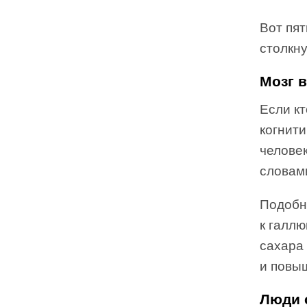
Вот пя
столкн
Мозг в
Если кт
когнит
человек
словами
Подобн
к галл
сахара 
и повы
Люди 