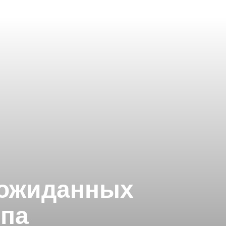
еожиданных
ыпа