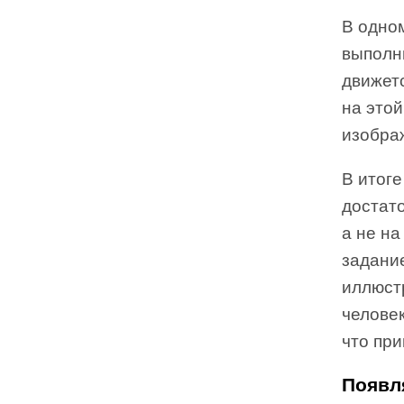
В одно
выполни
движетс
на это
изобра
В итоге
достат
а не на
задани
иллюст
челове
что при
Появл