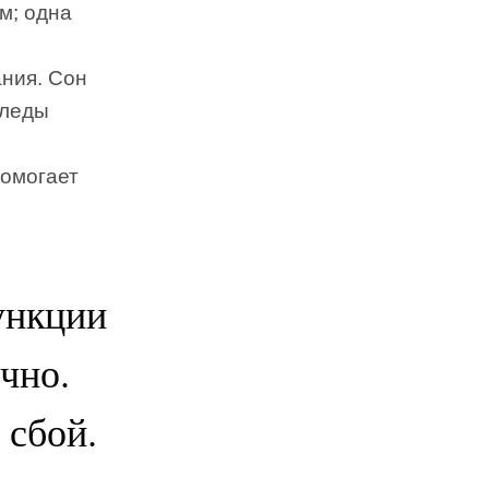
м; одна
ния. Сон
следы
помогает
ункции
чно.
 сбой.