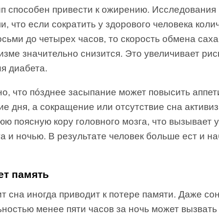
п способен привести к ожирению. Исследования
и, что если сократить у здорового человека коли
осьми до четырех часов, то скорость обмена сах
изме значительно снизится. Это увеличивает рис
я диабета.
но, что пóзднее засыпание может повысить аппет
ие дня, а сокращение или отсутствие сна активи
юю поясную кору головного мозга, что вызывает 
а и ночью. В результате человек больше ест и н
ет память
 сна иногда приводит к потере памяти. Даже со
ьностью менее пяти часов за ночь может вызвать