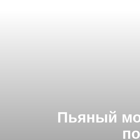
Пьяный мо
по