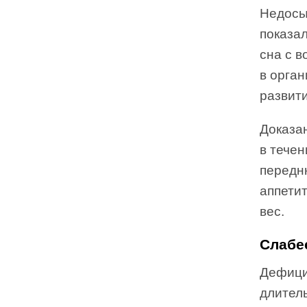
Недосы
показал
сна с в
в орган
развити
Доказа
в течен
передн
аппетит
вес.
Слабе
Дефицит
длител