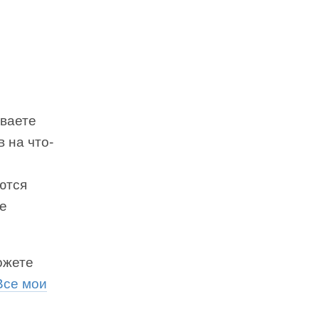
ываете
 на что-
ются
ые
ожете
Все мои