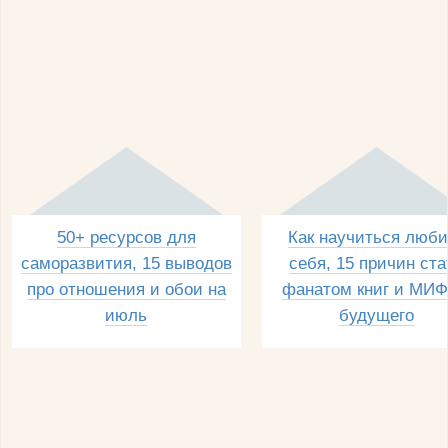
50+ ресурсов для
Как научиться люби
саморазвития, 15 выводов
себя, 15 причин ста
про отношения и обои на
фанатом книг и МИФ
июль
будущего